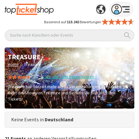
Basierend auf
113.242
Bewertungen
Suche nach Künstlern oder Events
TREASURE
/
Home
Treasure
Lies alle 104+ Bewertungen
Treasure hat derzeit mehr als 21 Veranstaltungen. Verpassen Sie
nicht die Show von Treasure und sichern Sie sich jetzt Ihre
Tickets!
Keine Events in
Deutschland
21 Events
an anderen Veranstaltungsorten