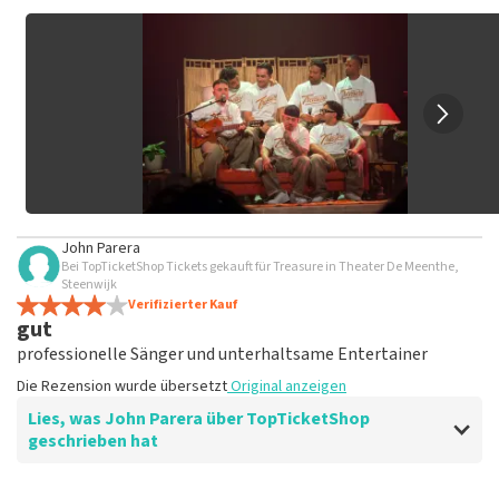
keine Tickets bei TopTicketShop gekauft hast. Beiträge mit
beleidigender Sprache und/oder falschen Angaben werden
nicht veröffentlicht. Es kann einige Wochen dauern, bis eine
Bewertung veröffentlicht wird.
John Parera
Bei TopTicketShop Tickets gekauft für Treasure in Theater De Meenthe,
Steenwijk
Verifizierter Kauf
gut
professionelle Sänger und unterhaltsame Entertainer
Die Rezension wurde übersetzt
Original anzeigen
Lies, was John Parera über TopTicketShop
geschrieben hat