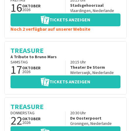
FREITAG
20:15
Uhr
16
Stadsgehoorzaal
OKTOBER
2026
Vlaardingen
,
Niederlande
TICKETS ANZEIGEN
Noch 2 verfügbar auf unserer Website
TREASURE
A Tribute to Bruno Mars
SAMSTAG
20:15
Uhr
17
Theater De Storm
OKTOBER
2026
Winterswijk
,
Niederlande
TICKETS ANZEIGEN
TREASURE
DONNERSTAG
20:30
Uhr
22
De Oosterpoort
OKTOBER
2026
Groningen
,
Niederlande