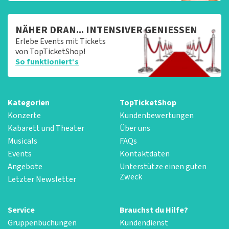
NÄHER DRAN... INTENSIVER GENIESSEN
Erlebe Events mit Tickets
von TopTicketShop!
So funktioniert‘s
Kategorien
TopTicketShop
Konzerte
Kundenbewertungen
Kabarett und Theater
Über uns
Musicals
FAQs
Events
Kontaktdaten
Angebote
Unterstütze einen guten
Zweck
Letzter Newsletter
Service
Brauchst du Hilfe?
Gruppenbuchungen
Kundendienst