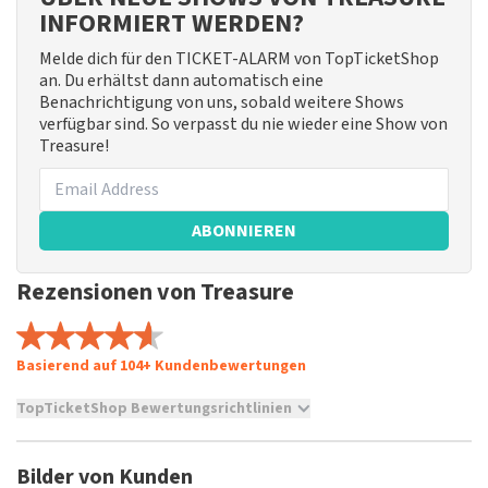
INFORMIERT WERDEN?
Melde dich für den TICKET-ALARM von TopTicketShop
an. Du erhältst dann automatisch eine
Benachrichtigung von uns, sobald weitere Shows
verfügbar sind. So verpasst du nie wieder eine Show von
Treasure!
ABONNIEREN
Rezensionen von Treasure
Basierend auf 104+ Kundenbewertungen
TopTicketShop Bewertungsrichtlinien
TopTicketShop sammelt Bewertungen von echten Kunden.
Es ist nicht möglich, eine Bewertung abzugeben, wenn du
Bilder von Kunden