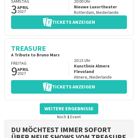
SAMSTAG
20:00
Uhr
3
Nieuwe Luxortheater
APRIL
2027
Rotterdam
,
Niederlande
TICKETS ANZEIGEN
TREASURE
A Tribute to Bruno Mars
20:15
Uhr
FREITAG
9
Kunstlinie Almere
APRIL
Flevoland
2027
Almere
,
Niederlande
TICKETS ANZEIGEN
WEITERE ERGEBNISSE
Noch
1
Event
DU MÖCHTEST IMMER SOFORT
ÜBER NEUE SHOWS VON TREASURE