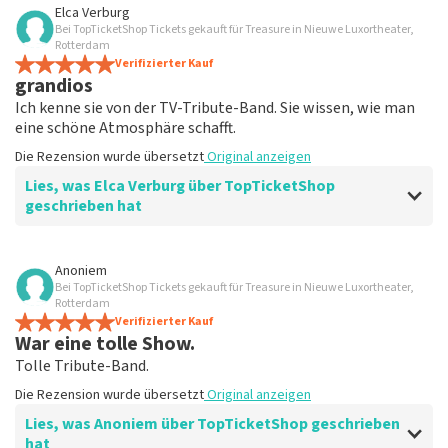
Bewertung von John Parera über
TopTicketShop
Elca Verburg
Bei TopTicketShop Tickets gekauft für Treasure in Nieuwe Luxortheater,
gut
Rotterdam
Die Rezension wurde übersetzt
Verifizierter Kauf
Original anzeigen
grandios
Ich kenne sie von der TV-Tribute-Band. Sie wissen, wie man
eine schöne Atmosphäre schafft.
Die Rezension wurde übersetzt
Original anzeigen
Lies, was Elca Verburg über TopTicketShop
geschrieben hat
Bewertung von Elca Verburg über
TopTicketShop
Anoniem
Bei TopTicketShop Tickets gekauft für Treasure in Nieuwe Luxortheater,
Sehr gut
Rotterdam
Die Rezension wurde übersetzt
Verifizierter Kauf
Original anzeigen
War eine tolle Show.
Tolle Tribute-Band.
Die Rezension wurde übersetzt
Original anzeigen
Lies, was Anoniem über TopTicketShop geschrieben
hat