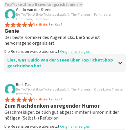
TopTicketShop Bewertungsrichtlinien
Guido van der Steen
Bei TopTicketShop Tickets gekauft für Tim Fransen in Parktheater
TopTicketShop sammelt Bewertungen von echten Kunden.
Eindhoven, Eindhoven
Es ist nicht möglich, eine Bewertung abzugeben, wenn du
Verifizierter Kauf
keine Tickets bei TopTicketShop gekauft hast. Beiträge mit
Genie
beleidigender Sprache und/oder falschen Angaben werden
Der beste Komiker des Augenblicks. Die Show ist
nicht veröffentlicht. Es kann einige Wochen dauern, bis eine
hervorragend organisiert.
Bewertung veröffentlicht wird.
Die Rezension wurde übersetzt
Original anzeigen
Lies, was Guido van der Steen über TopTicketShop
geschrieben hat
Bewertung von Guido van der Steen über
TopTicketShop
Bert Tuk
Bei TopTicketShop Tickets gekauft für Tim Fransen in Oude Luxor Theater,
leicht
Rotterdam
Die Rezension wurde übersetzt
Verifizierter Kauf
Original anzeigen
Zum Nachdenken anregender Humor
Geschmeidiger, zeitlich gut abgestimmter Humor mit der
nötigen (Selbst-) Reflexion.
Die Rezension wurde übersetzt
Original anzeigen