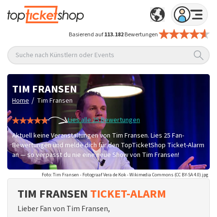
Basierend auf
113.182
Bewertungen
Suche nach Künstlern oder Events
TIM FRANSEN
/
Home
Tim Fransen
Lies alle 25 Bewertungen
Aktuell keine Veranstaltungen von Tim Fransen. Lies 25 Fan-
Bewertungen und melde dich für den TopTicketShop Ticket-Alarm
an — so verpasst du nie eine neue Show von Tim Fransen!
Foto: Tim Fransen - Fotograaf Vera de Kok - Wikimedia Commons (CC BY-SA 4.0).jpg
TIM FRANSEN
TICKET-ALARM
Lieber Fan von Tim Fransen,