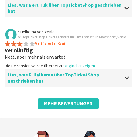
Lies, was Bert Tuk über TopTicketShop geschrieben
hat
Bewertung von Bert Tuk über
TopTicketShop
P. Hylkema
von
Venlo
Bei TopTicketShop Tickets gekauft für Tim Fransen in Maaspoort, Venlo
gut
Verifizierter Kauf
Die Rezension wurde übersetzt
Original anzeigen
vernünftig
Nett, aber mehr als erwartet
Die Rezension wurde übersetzt
Original anzeigen
Lies, was P. Hylkema über TopTicketShop
geschrieben hat
Bewertung von P. Hylkema über
TopTicketShop
MEHR BEWERTUNGEN
böse
Ohne es zu merken, landete ich bei TopTickets und
bezahlte meine Tickets zweimal. Ich fühle mich
abgezockt.
Die Rezension wurde übersetzt
Original anzeigen