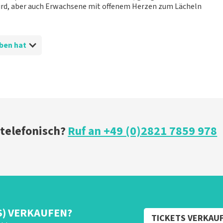
j begrijpen dat u teleurgesteld bent over de geboden
wird, aber auch Erwachsene mit offenem Herzen zum Lächeln
zaalindeling. Wij hebben de categorie geleverd die u besteld
an komt dit doordat de betere plaatsen in deze categorie al
 te doen. Het klopt dat onze tickets soms duurder zijn dan bij
 basis van vraag en aanbod zoals ook normaal is in de
ieben hat
haar platinum tickets. De andere naam die op het ticket staat
erkochte tickets. Wij hopen dat u ondanks alles toch een
oost Topticketshop
 telefonisch?
Ruf an +49 (0)2821 7859 978
S) VERKAUFEN?
TICKETS VERKAU