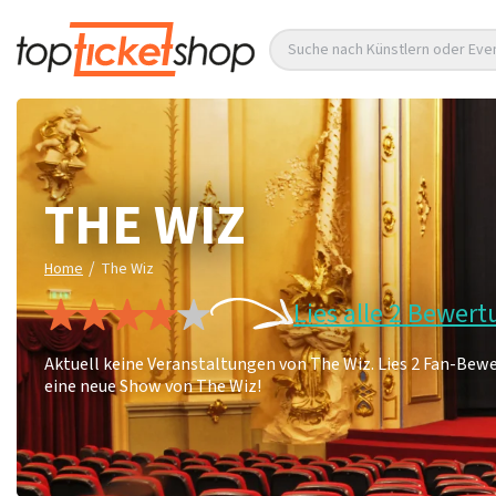
Suche nach Künstlern oder Eve
THE WIZ
/
Home
The Wiz
Lies alle 2 Bewer
Aktuell keine Veranstaltungen von The Wiz. Lies 2 Fan-Bew
eine neue Show von The Wiz!