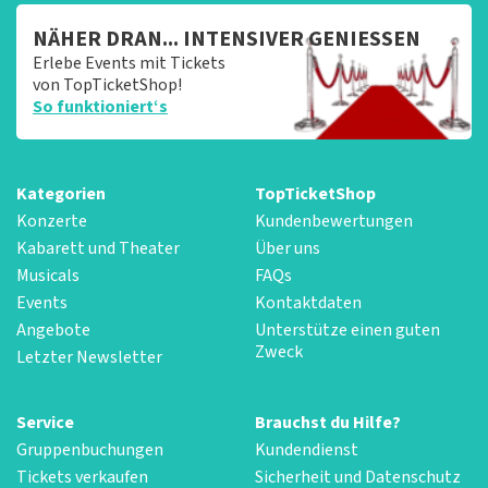
NÄHER DRAN... INTENSIVER GENIESSEN
Erlebe Events mit Tickets
von TopTicketShop!
So funktioniert‘s
Kategorien
TopTicketShop
Konzerte
Kundenbewertungen
Kabarett und Theater
Über uns
Musicals
FAQs
Events
Kontaktdaten
Angebote
Unterstütze einen guten
Zweck
Letzter Newsletter
Service
Brauchst du Hilfe?
Gruppenbuchungen
Kundendienst
Tickets verkaufen
Sicherheit und Datenschutz