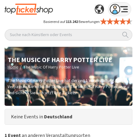
Basierend auf
113.242
Bewertungen
Suche nach Künstlern oder Events
THE MUSIC OF HARRY POTTER LIVE
/
Home
The Music Of Harry Potter Live
The Music Of Harry Potter Live hat derzeit 1 Veranstaltung.
Verpassen Sie nicht die Show von The Music Of Harry Potter Live
und sichern Sie sich jetzt Ihre Tickets!
Keine Events in
Deutschland
1 Event
an anderen Veranstaltungsorten