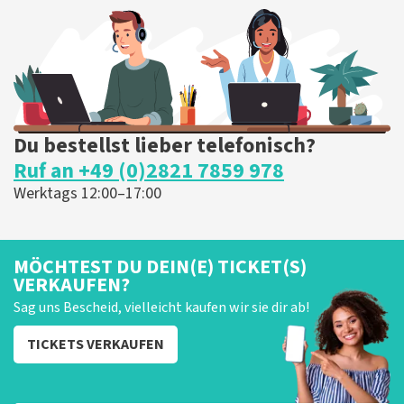
Du bestellst lieber telefonisch?
Ruf an +49 (0)2821 7859 978
Werktags 12:00–17:00
MÖCHTEST DU DEIN(E) TICKET(S)
VERKAUFEN?
Sag uns Bescheid, vielleicht kaufen wir sie dir ab!
TICKETS VERKAUFEN