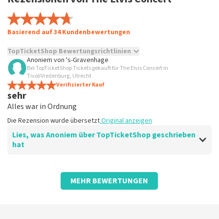
Basierend auf 34 Kundenbewertungen
TopTicketShop Bewertungsrichtlinien
Anoniem
von
's-Gravenhage
Bei TopTicketShop Tickets gekauft für The Elvis Concert in
TopTicketShop sammelt Bewertungen von echten Kunden.
TivoliVredenburg, Utrecht
Es ist nicht möglich, eine Bewertung abzugeben, wenn du
Verifizierter Kauf
keine Tickets bei TopTicketShop gekauft hast. Beiträge mit
sehr
beleidigender Sprache und/oder falschen Angaben werden
Alles war in Ordnung
nicht veröffentlicht. Es kann einige Wochen dauern, bis eine
Bewertung veröffentlicht wird.
Die Rezension wurde übersetzt
Original anzeigen
Lies, was Anoniem über TopTicketShop geschrieben
hat
Bewertung von Anoniem über
TopTicketShop
MEHR BEWERTUNGEN
gut
Alles ist einfach
Die Rezension wurde übersetzt
Original anzeigen