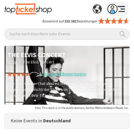
Basierend auf
113.182
Bewertungen
Suche nach Künstlern oder Events
THE ELVIS CONCERT
/
Home
The Elvis Concert
Lies alle 34 Bewertungen
The Elvis Concert hat derzeit mehr als 3 Veranstaltungen.
Verpassen Sie nicht die Show von The Elvis Concert und sichern
Sie sich jetzt Ihre Tickets!
Foto: This work is in the public domain, Author Metro-Goldwyn-Mayer, Inc.
Keine Events in
Deutschland