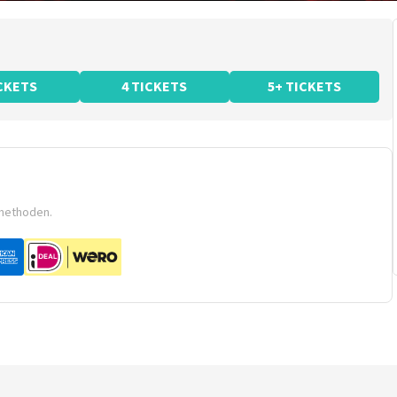
ICKETS
4 TICKETS
5+ TICKETS
smethoden.