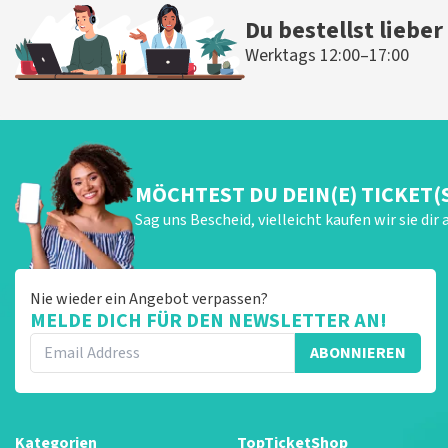
Du bestellst lieber
Werktags 12:00–17:00
MÖCHTEST DU DEIN(E) TICKET(
Sag uns Bescheid, vielleicht kaufen wir sie dir 
Nie wieder ein Angebot verpassen?
MELDE DICH FÜR DEN NEWSLETTER AN!
ABONNIEREN
Kategorien
TopTicketShop