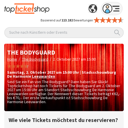
Basierend auf
113.182
Bewertungen
Suche nach Künstlern oder Events
THE BODYGUARD
/
/
Home
The Bodyguard
2. Oktober 2027 um 15:00
Samstag
,
2. Oktober 2027 um 15:00
Uhr
|
Stadsschouwburg
De Harmonie
Leeuwarden
Sind Sie ein Fan von The Bodyguard? Dann haben Sie Glück!
Topticketshop hat noch Tickets für The Bodyguard am 2. Oktober
2027 um 15:00 Uhr am Standort Stadsschouwburg De Harmonie
Leeuwarden verfügbar. Der Nennwert dieser Tickets beträgt
€62,-
bis €70,-
. Der erste Verkaufspunkt ist Stadsschouwburg De
Harmonie Leeuwarden.
Wie viele Tickets möchtest du reservieren?