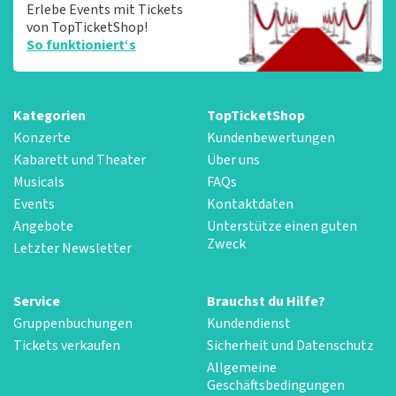
Erlebe Events mit Tickets
von TopTicketShop!
So funktioniert‘s
Kategorien
TopTicketShop
Konzerte
Kundenbewertungen
Kabarett und Theater
Über uns
Musicals
FAQs
Events
Kontaktdaten
Angebote
Unterstütze einen guten
Zweck
Letzter Newsletter
Service
Brauchst du Hilfe?
Gruppenbuchungen
Kundendienst
Tickets verkaufen
Sicherheit und Datenschutz
Allgemeine
Geschäftsbedingungen