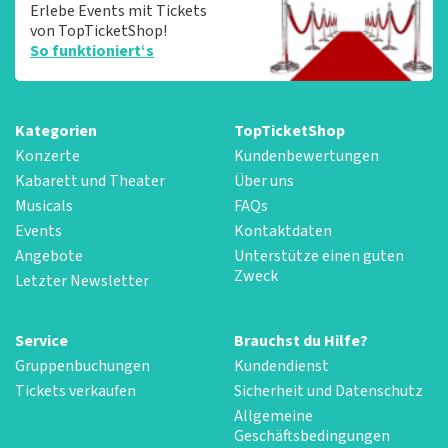
Erlebe Events mit Tickets
von TopTicketShop!
So funktioniert‘s
Kategorien
TopTicketShop
Konzerte
Kundenbewertungen
Kabarett und Theater
Über uns
Musicals
FAQs
Events
Kontaktdaten
Angebote
Unterstütze einen guten
Zweck
Letzter Newsletter
Service
Brauchst du Hilfe?
Gruppenbuchungen
Kundendienst
Tickets verkaufen
Sicherheit und Datenschutz
Allgemeine
Geschäftsbedingungen