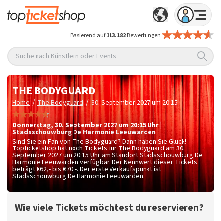
Basierend auf
113.182
Bewertungen
Suche nach Künstlern oder Events
THE BODYGUARD
/
/
Home
The Bodyguard
30. September 2027 um 20:15
Donnerstag
,
30. September 2027 um 20:15
Uhr
|
Stadsschouwburg De Harmonie
Leeuwarden
Sind Sie ein Fan von The Bodyguard? Dann haben Sie Glück!
Topticketshop hat noch Tickets für The Bodyguard am 30.
September 2027 um 20:15 Uhr am Standort Stadsschouwburg De
Harmonie Leeuwarden verfügbar. Der Nennwert dieser Tickets
beträgt
€62,- bis €70,-
. Der erste Verkaufspunkt ist
Stadsschouwburg De Harmonie Leeuwarden.
Wie viele Tickets möchtest du reservieren?