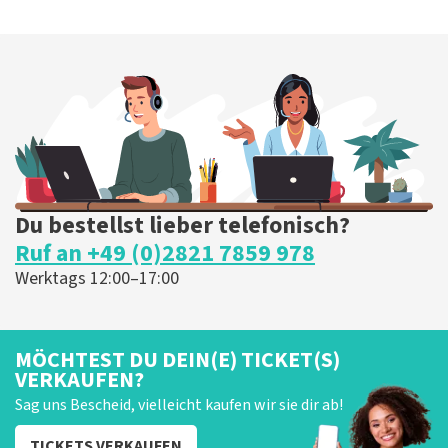
Du bestellst lieber telefonisch?
Ruf an +49 (0)2821 7859 978
Werktags 12:00–17:00
MÖCHTEST DU DEIN(E) TICKET(S)
VERKAUFEN?
Sag uns Bescheid, vielleicht kaufen wir sie dir ab!
TICKETS VERKAUFEN