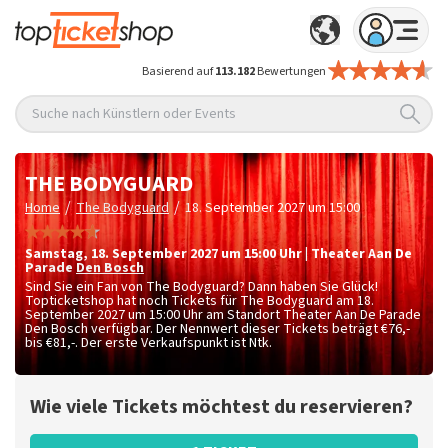
Basierend auf
113.182
Bewertungen
Suche nach Künstlern oder Events
THE BODYGUARD
/
/
Home
The Bodyguard
18. September 2027 um 15:00
Samstag
,
18. September 2027 um 15:00
Uhr
|
Theater Aan De
Parade
Den Bosch
Sind Sie ein Fan von The Bodyguard? Dann haben Sie Glück!
Topticketshop hat noch Tickets für The Bodyguard am 18.
September 2027 um 15:00 Uhr am Standort Theater Aan De Parade
Den Bosch verfügbar. Der Nennwert dieser Tickets beträgt
€76,-
bis €81,-
. Der erste Verkaufspunkt ist Ntk.
Wie viele Tickets möchtest du reservieren?