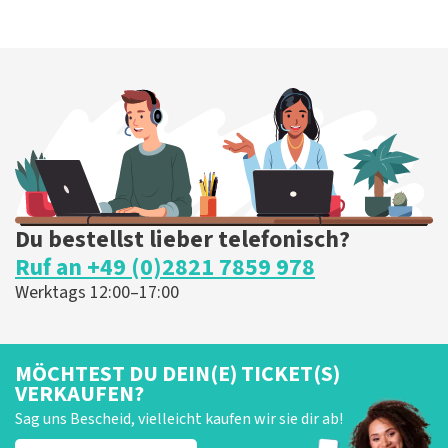
Du bestellst lieber telefonisch?
Ruf an +49 (0)2821 7859 978
Werktags 12:00–17:00
MÖCHTEST DU DEIN(E) TICKET(S)
VERKAUFEN?
Sag uns Bescheid, vielleicht kaufen wir sie dir ab!