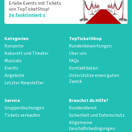
Erlebe Events mit Tickets
von TopTicketShop!
So funktioniert‘s
Kategorien
TopTicketShop
Konzerte
Kundenbewertungen
Kabarett und Theater
Über uns
Musicals
FAQs
Events
Kontaktdaten
Angebote
Unterstütze einen guten
Zweck
Letzter Newsletter
Service
Brauchst du Hilfe?
Gruppenbuchungen
Kundendienst
Tickets verkaufen
Sicherheit und Datenschutz
Allgemeine
Geschäftsbedingungen