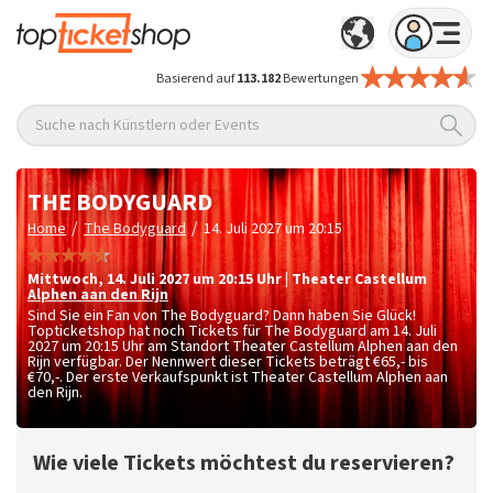
Basierend auf
113.182
Bewertungen
Suche nach Künstlern oder Events
THE BODYGUARD
/
/
Home
The Bodyguard
14. Juli 2027 um 20:15
Mittwoch
,
14. Juli 2027 um 20:15
Uhr
|
Theater Castellum
Alphen aan den Rijn
Sind Sie ein Fan von The Bodyguard? Dann haben Sie Glück!
Topticketshop hat noch Tickets für The Bodyguard am 14. Juli
2027 um 20:15 Uhr am Standort Theater Castellum Alphen aan den
Rijn verfügbar. Der Nennwert dieser Tickets beträgt
€65,- bis
€70,-
. Der erste Verkaufspunkt ist Theater Castellum Alphen aan
den Rijn.
Wie viele Tickets möchtest du reservieren?