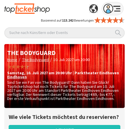
Basierend auf
113.242
Bewertungen
Suche nach Künstlern oder Events
THE BODYGUARD
/
/
Home
The Bodyguard
10. Juli 2027 um 20:00
Samstag
,
10. Juli 2027 um 20:00
Uhr
|
Parktheater Eindhoven
Eindhoven
Sind Sie ein Fan von The Bodyguard? Dann haben Sie Glück!
Topticketshop hat noch Tickets für The Bodyguard am 10. Juli
2027 um 20:00 Uhr am Standort Parktheater Eindhoven Eindhoven
verfügbar. Der Nennwert dieser Tickets beträgt
€69,- bis €77,-
.
Der erste Verkaufspunkt ist Parktheater Eindhoven Eindhoven.
Wie viele Tickets möchtest du reservieren?