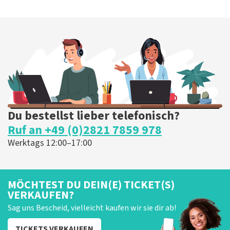
Du bestellst lieber telefonisch?
Ruf an +49 (0)2821 7859 978
Werktags 12:00–17:00
MÖCHTEST DU DEIN(E) TICKET(S)
VERKAUFEN?
Sag uns Bescheid, vielleicht kaufen wir sie dir ab!
TICKETS VERKAUFEN