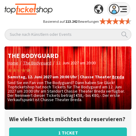
Basierend auf
113.242
Bewertungen
Suche nach Künstlern oder Events
THE BODYGUARD
/
/
Home
The Bodyguard
12. Juni 2027 um 20:00
Samstag
,
12. Juni 2027 um 20:00
Uhr
|
Chasse Theater
Breda
Sind Sie ein Fan von The Bodyguard? Dann haben Sie Glück!
Topticketshop hat noch Tickets für The Bodyguard am 12. Juni
2027 um 20:00 Uhr am Standort Chasse Theater Breda verfügbar.
Der Nennwert dieser Tickets beträgt
€58,- bis €80,-
. Der erste
Verkaufspunkt ist Chasse Theater Breda.
Wie viele Tickets möchtest du reservieren?
1 TICKET