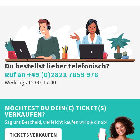
Du bestellst lieber telefonisch?
Ruf an +49 (0)2821 7859 978
Werktags 12:00–17:00
MÖCHTEST DU DEIN(E) TICKET(S)
VERKAUFEN?
Sag uns Bescheid, vielleicht kaufen wir sie dir ab!
TICKETS VERKAUFEN