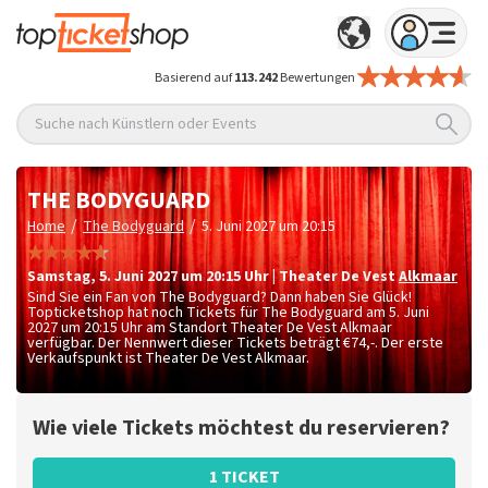
Basierend auf
113.242
Bewertungen
Suche nach Künstlern oder Events
THE BODYGUARD
/
/
Home
The Bodyguard
5. Juni 2027 um 20:15
Samstag
,
5. Juni 2027 um 20:15
Uhr
|
Theater De Vest
Alkmaar
Sind Sie ein Fan von The Bodyguard? Dann haben Sie Glück!
Topticketshop hat noch Tickets für The Bodyguard am 5. Juni
2027 um 20:15 Uhr am Standort Theater De Vest Alkmaar
verfügbar. Der Nennwert dieser Tickets beträgt
€74,-
. Der erste
Verkaufspunkt ist Theater De Vest Alkmaar.
Wie viele Tickets möchtest du reservieren?
1 TICKET