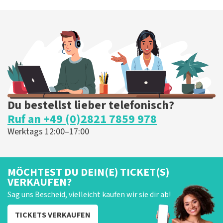
Du bestellst lieber telefonisch?
Ruf an +49 (0)2821 7859 978
Werktags 12:00–17:00
MÖCHTEST DU DEIN(E) TICKET(S)
VERKAUFEN?
Sag uns Bescheid, vielleicht kaufen wir sie dir ab!
TICKETS VERKAUFEN