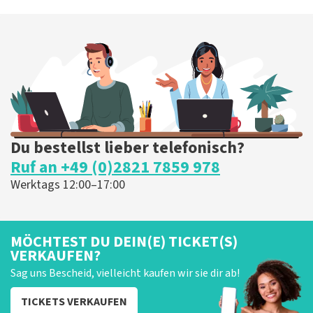
Du bestellst lieber telefonisch?
Ruf an +49 (0)2821 7859 978
Werktags 12:00–17:00
MÖCHTEST DU DEIN(E) TICKET(S)
VERKAUFEN?
Sag uns Bescheid, vielleicht kaufen wir sie dir ab!
TICKETS VERKAUFEN