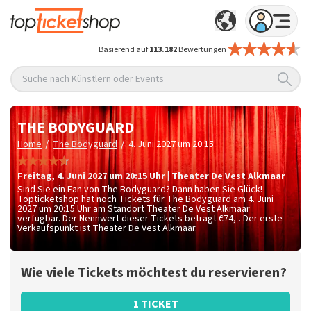
Basierend auf
113.182
Bewertungen
Suche nach Künstlern oder Events
THE BODYGUARD
/
/
Home
The Bodyguard
4. Juni 2027 um 20:15
Freitag
,
4. Juni 2027 um 20:15
Uhr
|
Theater De Vest
Alkmaar
Sind Sie ein Fan von The Bodyguard? Dann haben Sie Glück!
Topticketshop hat noch Tickets für The Bodyguard am 4. Juni
2027 um 20:15 Uhr am Standort Theater De Vest Alkmaar
verfügbar. Der Nennwert dieser Tickets beträgt
€74,-
. Der erste
Verkaufspunkt ist Theater De Vest Alkmaar.
Wie viele Tickets möchtest du reservieren?
1 TICKET