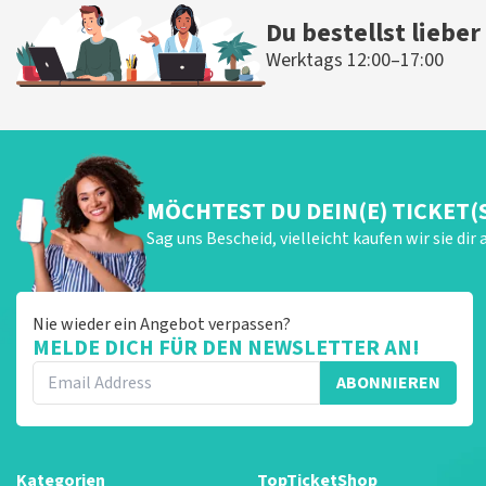
Du bestellst lieber
Werktags 12:00–17:00
MÖCHTEST DU DEIN(E) TICKET(
Sag uns Bescheid, vielleicht kaufen wir sie dir 
Nie wieder ein Angebot verpassen?
MELDE DICH FÜR DEN NEWSLETTER AN!
ABONNIEREN
Kategorien
TopTicketShop