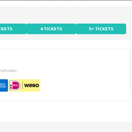
ICKETS
4 TICKETS
5+ TICKETS
smethoden.