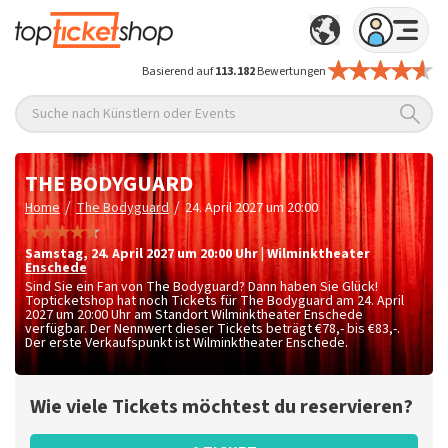
Basierend auf
113.182
Bewertungen
Suche nach Künstlern oder Events
THE BODYGUARD
/
/
Home
The Bodyguard
24. April 2027 um 20:00
Samstag
,
24. April 2027 um 20:00
Uhr
|
Wilminktheater
Enschede
Sind Sie ein Fan von The Bodyguard? Dann haben Sie Glück!
Topticketshop hat noch Tickets für The Bodyguard am 24. April
2027 um 20:00 Uhr am Standort Wilminktheater Enschede
verfügbar. Der Nennwert dieser Tickets beträgt
€78,- bis €83,-
.
Der erste Verkaufspunkt ist Wilminktheater Enschede.
Wie viele Tickets möchtest du reservieren?