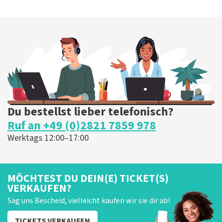
Du bestellst lieber telefonisch?
Ruf an +49 (0)2821 7859 978
Werktags 12:00–17:00
MÖCHTEST DU DEIN(E) TICKET(S)
VERKAUFEN?
Sag uns Bescheid, vielleicht kaufen wir sie dir ab!
TICKETS VERKAUFEN