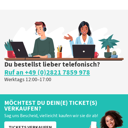
Du bestellst lieber telefonisch?
Ruf an +49 (0)2821 7859 978
Werktags 12:00–17:00
MÖCHTEST DU DEIN(E) TICKET(S)
VERKAUFEN?
Sag uns Bescheid, vielleicht kaufen wir sie dir ab!
TICKETS VERKAUFEN