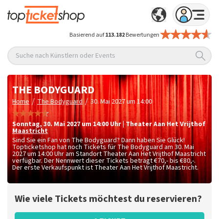
Basierend auf
113.182
Bewertungen
Suche nach Künstlern oder Events
THE BODYGUARD
/
/
Home
The Bodyguard
30. Mai 2027 um 14:00
Sonntag
,
30. Mai 2027 um 14:00
Uhr
|
Theater Aan Het Vrijthof
Maastricht
Sind Sie ein Fan von The Bodyguard? Dann haben Sie Glück!
Topticketshop hat noch Tickets für The Bodyguard am 30. Mai
2027 um 14:00 Uhr am Standort Theater Aan Het Vrijthof Maastricht
verfügbar. Der Nennwert dieser Tickets beträgt
€70,- bis €80,-
.
Der erste Verkaufspunkt ist Theater Aan Het Vrijthof Maastricht.
Wie viele Tickets möchtest du reservieren?