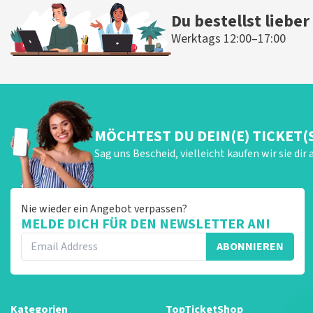
Du bestellst lieber
Werktags 12:00–17:00
MÖCHTEST DU DEIN(E) TICKET(
Sag uns Bescheid, vielleicht kaufen wir sie dir 
Nie wieder ein Angebot verpassen?
MELDE DICH FÜR DEN NEWSLETTER AN!
ABONNIEREN
Kategorien
TopTicketShop