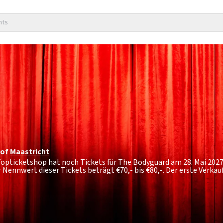
nts
hof
Maastricht
 Topticketshop hat noch Tickets für The Bodyguard am 28. Mai 202
er Nennwert dieser Tickets beträgt
€70,- bis €80,-
. Der erste Verka