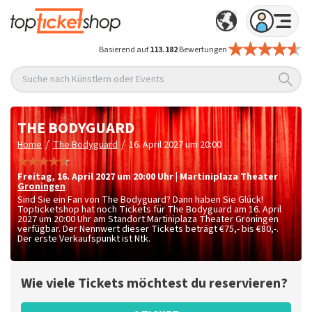
Basierend auf
113.182
Bewertungen
Suche nach Künstlern oder Events
THE BODYGUARD
/
/
Home
The Bodyguard
16. April 2027 um 20:00
Freitag
,
16. April 2027 um 20:00
Uhr
|
Martiniplaza Theater
Groningen
Sind Sie ein Fan von The Bodyguard? Dann haben Sie Glück!
Topticketshop hat noch Tickets für The Bodyguard am 16. April
2027 um 20:00 Uhr am Standort Martiniplaza Theater Groningen
verfügbar. Der Nennwert dieser Tickets beträgt
€75,- bis €80,-
.
Der erste Verkaufspunkt ist Ntk.
Wie viele Tickets möchtest du reservieren?