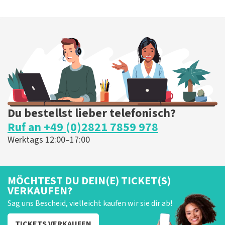
Du bestellst lieber telefonisch?
Ruf an +49 (0)2821 7859 978
Werktags 12:00–17:00
MÖCHTEST DU DEIN(E) TICKET(S)
VERKAUFEN?
Sag uns Bescheid, vielleicht kaufen wir sie dir ab!
TICKETS VERKAUFEN