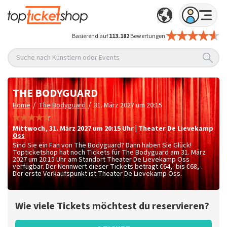
Basierend auf
113.182
Bewertungen
Suche nach Künstlern oder Events
THE BODYGUARD
/
/
Home
The Bodyguard
31. März 2027 um 20:15
Mittwoch
,
31. März 2027 um 20:15
Uhr
|
Theater De Lievekamp
Oss
Sind Sie ein Fan von The Bodyguard? Dann haben Sie Glück!
Topticketshop hat noch Tickets für The Bodyguard am 31. März
2027 um 20:15 Uhr am Standort Theater De Lievekamp Oss
verfügbar. Der Nennwert dieser Tickets beträgt
€64,- bis €68,-
.
Der erste Verkaufspunkt ist Theater De Lievekamp Oss.
Wie viele Tickets möchtest du reservieren?