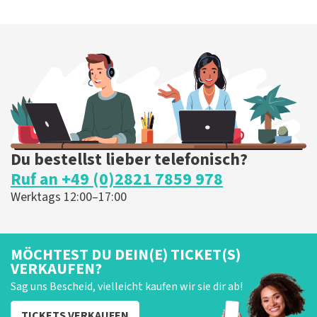
Du bestellst lieber telefonisch?
Ruf an +49 (0)2821 7859 978
Werktags 12:00–17:00
MÖCHTEST DU DEIN(E) TICKET(S)
VERKAUFEN?
Sag uns Bescheid, vielleicht kaufen wir sie dir ab!
TICKETS VERKAUFEN