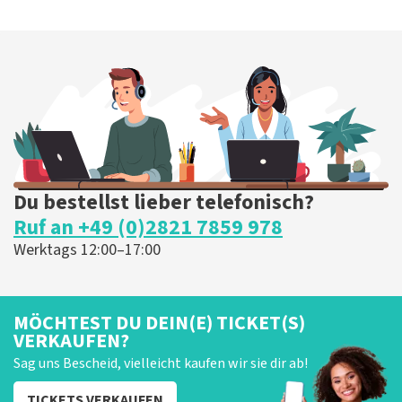
Du bestellst lieber telefonisch?
Ruf an +49 (0)2821 7859 978
Werktags 12:00–17:00
MÖCHTEST DU DEIN(E) TICKET(S)
VERKAUFEN?
Sag uns Bescheid, vielleicht kaufen wir sie dir ab!
TICKETS VERKAUFEN