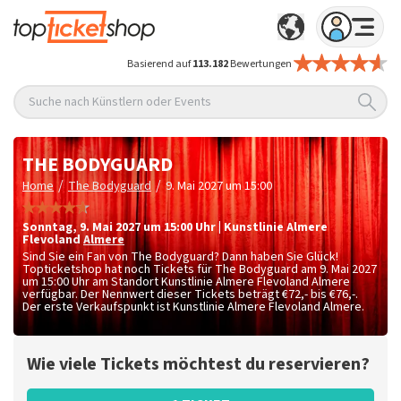
Basierend auf
113.182
Bewertungen
Suche nach Künstlern oder Events
THE BODYGUARD
/
/
Home
The Bodyguard
9. Mai 2027 um 15:00
Sonntag
,
9. Mai 2027 um 15:00
Uhr
|
Kunstlinie Almere
Flevoland
Almere
Sind Sie ein Fan von The Bodyguard? Dann haben Sie Glück!
Topticketshop hat noch Tickets für The Bodyguard am 9. Mai 2027
um 15:00 Uhr am Standort Kunstlinie Almere Flevoland Almere
verfügbar. Der Nennwert dieser Tickets beträgt
€72,- bis €76,-
.
Der erste Verkaufspunkt ist Kunstlinie Almere Flevoland Almere.
Wie viele Tickets möchtest du reservieren?