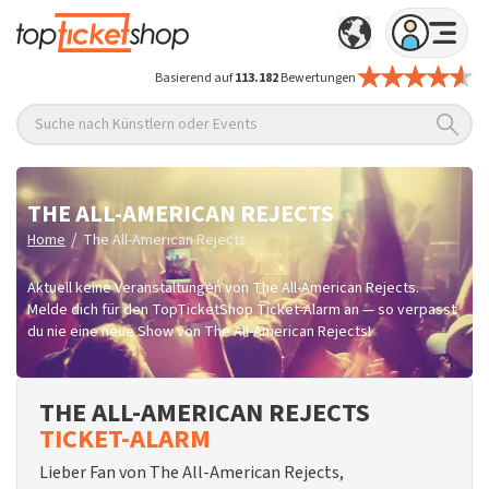
Basierend auf
113.182
Bewertungen
Suche nach Künstlern oder Events
THE ALL-AMERICAN REJECTS
/
Home
The All-American Rejects
Aktuell keine Veranstaltungen von The All-American Rejects.
Melde dich für den TopTicketShop Ticket-Alarm an — so verpasst
du nie eine neue Show von The All-American Rejects!
THE ALL-AMERICAN REJECTS
TICKET-ALARM
Lieber Fan von The All-American Rejects,