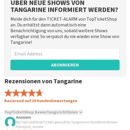
ÜBER NEUE SHOWS VON
TANGARINE INFORMIERT WERDEN?
Melde dich für den TICKET-ALARM von TopTicketShop
an. Du erhältst dann automatisch eine
Benachrichtigung von uns, sobald weitere Shows
verfügbar sind. So verpasst du nie wieder eine Show von
Tangarine!
ABONNIEREN
Rezensionen von Tangarine
Basierend auf 19 Kundenbewertungen
TopTicketShop Bewertungsrichtlinien
Anoniem
Bei TopTicketShop Tickets gekauft für Tangarine in Kunstlinie Almere
TopTicketShop sammelt Bewertungen von echten Kunden.
Flevoland, Almere
Es ist nicht möglich, eine Bewertung abzugeben, wenn du