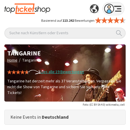
Basierend auf
113.242
Bewertungen
Suche nach Künstlern oder Events
TANGARINE
/
Home
Tangarine
Lies alle 19 Bewertungen
Tangarine hat derzeit mehr als 37 Veranstaltungen. Verpassen Sie
nicht die Show von Tangarine und sichern Sie sich jetzt Ihre
Tickets!
Foto: (CC BY-SA 4.0) wikimedia, ciell
Keine Events in
Deutschland