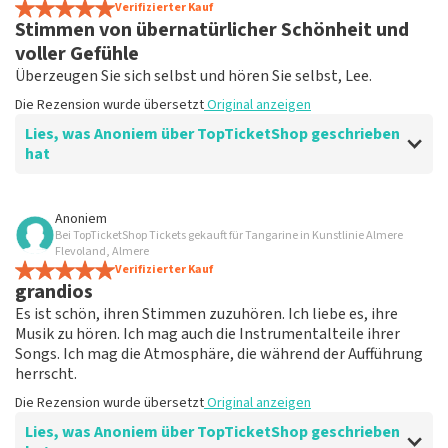
Verifizierter Kauf
keine Tickets bei TopTicketShop gekauft hast. Beiträge mit
Stimmen von übernatürlicher Schönheit und
beleidigender Sprache und/oder falschen Angaben werden
voller Gefühle
nicht veröffentlicht. Es kann einige Wochen dauern, bis eine
Überzeugen Sie sich selbst und hören Sie selbst, Lee.
Bewertung veröffentlicht wird.
Die Rezension wurde übersetzt
Original anzeigen
Lies, was Anoniem über TopTicketShop geschrieben
hat
Bewertung von Anoniem über
TopTicketShop
Anoniem
Bei TopTicketShop Tickets gekauft für Tangarine in Kunstlinie Almere
Erhaben
Flevoland, Almere
Die Rezension wurde übersetzt
Verifizierter Kauf
Original anzeigen
grandios
Es ist schön, ihren Stimmen zuzuhören. Ich liebe es, ihre
Musik zu hören. Ich mag auch die Instrumentalteile ihrer
Songs. Ich mag die Atmosphäre, die während der Aufführung
herrscht.
Die Rezension wurde übersetzt
Original anzeigen
Lies, was Anoniem über TopTicketShop geschrieben