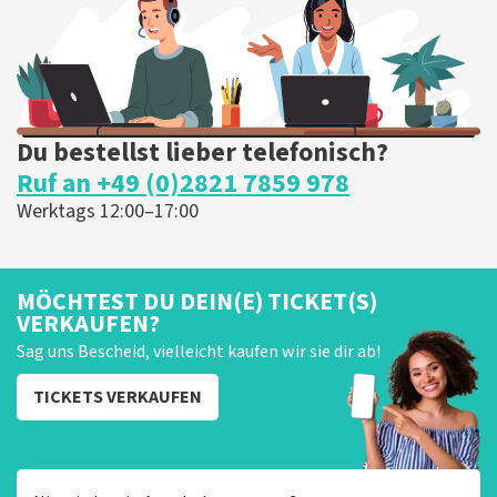
Du bestellst lieber telefonisch?
Ruf an +49 (0)2821 7859 978
Werktags 12:00–17:00
MÖCHTEST DU DEIN(E) TICKET(S)
VERKAUFEN?
Sag uns Bescheid, vielleicht kaufen wir sie dir ab!
TICKETS VERKAUFEN