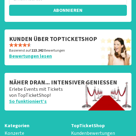
ABONNIEREN
KUNDEN ÜBER TOPTICKETSHOP
Basierend auf
113.242
Bewertungen
Bewertungen lesen
NÄHER DRAN... INTENSIVER GENIESSEN
Erlebe Events mit Tickets
von TopTicketShop!
So funktioniert‘s
Kategorien
TopTicketShop
Konzerte
Kundenbewertungen