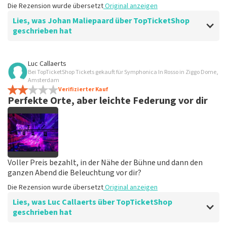
Die Rezension wurde übersetzt
Original anzeigen
Lies, was Johan Maliepaard über TopTicketShop
geschrieben hat
Bewertung von Johan Maliepaard über
TopTicketShop
Luc Callaerts
Bei TopTicketShop Tickets gekauft für Symphonica In Rosso in Ziggo Dome,
einfach
Amsterdam
Die Rezension wurde übersetzt
Verifizierter Kauf
Original anzeigen
Perfekte Orte, aber leichte Federung vor dir
Voller Preis bezahlt, in der Nähe der Bühne und dann den
ganzen Abend die Beleuchtung vor dir?
Die Rezension wurde übersetzt
Original anzeigen
Lies, was Luc Callaerts über TopTicketShop
geschrieben hat