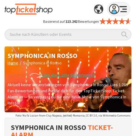
Basierend auf
113.242
Bewertungen
Suche nach Künstlern oder Events
SYMPHONICA IN ROSSO
/
Home
Symphonica In Rosso
Lies alle 1.285+ Bewertungen
Aktuell keine Veranstaltungen von Symphonica In Rosso. Lies 1.285
Fan-Bewertungen und melde dich für den TopTicketShop Ticket-
Alarm an — so verpasst du nie eine neue Show von Symphonica In
Rosso!
Foto: Nu?a Lucian from Cluj-Napoca, (edited) Romania, CC BY 2.0, via Wikimedia Commons
SYMPHONICA IN ROSSO
TICKET-
ALARM