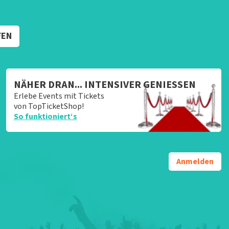
FEN
NÄHER DRAN... INTENSIVER GENIESSEN
Erlebe Events mit Tickets
von TopTicketShop!
So funktioniert‘s
Anmelden