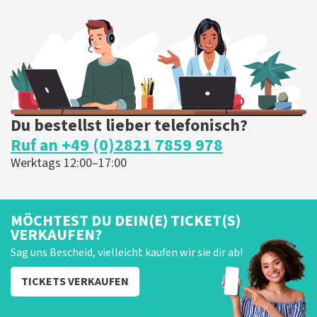
wird geliefert!
Die Rezension wurde übersetzt
Original anzeigen
Du bestellst lieber telefonisch?
Ruf an +49 (0)2821 7859 978
Werktags 12:00–17:00
MÖCHTEST DU DEIN(E) TICKET(S)
VERKAUFEN?
Sag uns Bescheid, vielleicht kaufen wir sie dir ab!
TICKETS VERKAUFEN