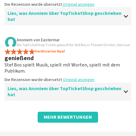
Die Rezension wurde übersetzt
Original anzeigen
Lies, was Anoniem über TopTicketShop geschrieben
hat
Bewertung von Anoniem über
TopTicketShop
Anoniem
von
Eastermar
Bei TopTicketShop Tickets gekauft für Stef Bos in Theater De Vest, Alkmaar
Sehr gut
Verifizierter Kauf
Super
genießend
Die Rezension wurde übersetzt
Original anzeigen
Stef Bos spielt Musik, spielt mit Worten, spielt mit dem
Publikum.
Die Rezension wurde übersetzt
Original anzeigen
Lies, was Anoniem über TopTicketShop geschrieben
hat
Bewertung von Anoniem über
TopTicketShop
MEHR BEWERTUNGEN
Vertrauenswürdig
Sie können ruhig im TopTicketShop buchen, Qualität