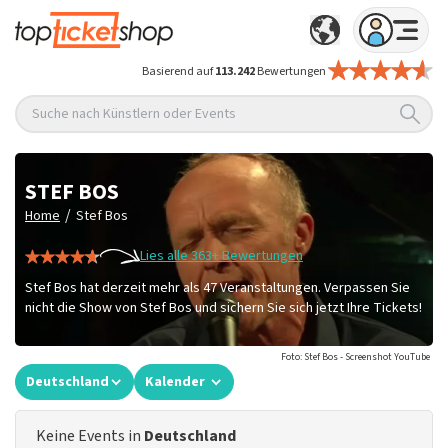
Basierend auf
113.242
Bewertungen
Suche nach Künstlern oder Events
STEF BOS
/
Home
Stef Bos
Lies alle 363+ Bewertungen
Stef Bos hat derzeit mehr als 47 Veranstaltungen. Verpassen Sie
nicht die Show von Stef Bos und sichern Sie sich jetzt Ihre Tickets!
Foto: Stef Bos - Screenshot YouTube
Deutschland
Kalender
Keine Events in
Deutschland