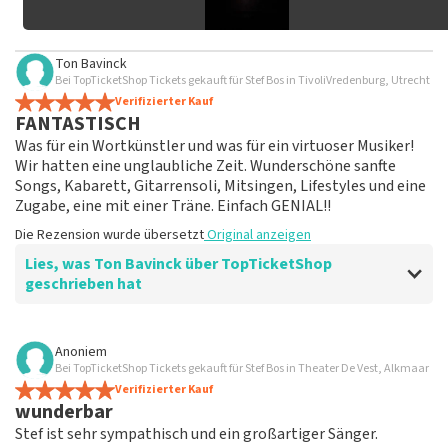
Ton Bavinck
Bei TopTicketShop Tickets gekauft für Stef Bos in TivoliVredenburg, Utrecht
Verifizierter Kauf
FANTASTISCH
Was für ein Wortkünstler und was für ein virtuoser Musiker!
Wir hatten eine unglaubliche Zeit. Wunderschöne sanfte
Songs, Kabarett, Gitarrensoli, Mitsingen, Lifestyles und eine
Zugabe, eine mit einer Träne. Einfach GENIAL!!
Die Rezension wurde übersetzt
Original anzeigen
Lies, was Ton Bavinck über TopTicketShop
geschrieben hat
Bewertung von Ton Bavinck über
TopTicketShop
Anoniem
Bei TopTicketShop Tickets gekauft für Stef Bos in Theater De Vest, Alkmaar
Aber in Ordnung
Verifizierter Kauf
Die Rezension wurde übersetzt
Original anzeigen
wunderbar
Stef ist sehr sympathisch und ein großartiger Sänger.