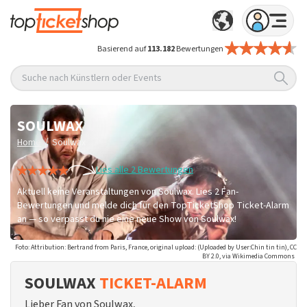
Basierend auf
113.182
Bewertungen
Suche nach Künstlern oder Events
SOULWAX
/
Home
Soulwax
Lies alle 2 Bewertungen
Aktuell keine Veranstaltungen von Soulwax. Lies 2 Fan-
Bewertungen und melde dich für den TopTicketShop Ticket-Alarm
an — so verpasst du nie eine neue Show von Soulwax!
Foto: Attribution: Bertrand from Paris, France, original upload: (Uploaded by User:Chin tin tin), CC
BY 2.0, via Wikimedia Commons
SOULWAX
TICKET-ALARM
Lieber Fan von Soulwax,