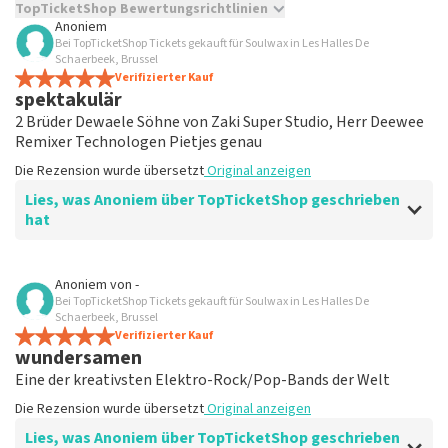
TopTicketShop Bewertungsrichtlinien
Anoniem
Bei TopTicketShop Tickets gekauft für Soulwax in Les Halles De
TopTicketShop sammelt Bewertungen von echten Kunden.
Schaerbeek, Brussel
Es ist nicht möglich, eine Bewertung abzugeben, wenn du
Verifizierter Kauf
keine Tickets bei TopTicketShop gekauft hast. Beiträge mit
spektakulär
beleidigender Sprache und/oder falschen Angaben werden
2 Brüder Dewaele Söhne von Zaki Super Studio, Herr Deewee
nicht veröffentlicht. Es kann einige Wochen dauern, bis eine
Remixer Technologen Pietjes genau
Bewertung veröffentlicht wird.
Die Rezension wurde übersetzt
Original anzeigen
Lies, was Anoniem über TopTicketShop geschrieben
hat
Bewertung von Anoniem über
TopTicketShop
Anoniem
von
-
Bei TopTicketShop Tickets gekauft für Soulwax in Les Halles De
fließend
Schaerbeek, Brussel
nichts zu beanstanden
Verifizierter Kauf
wundersamen
Die Rezension wurde übersetzt
Original anzeigen
Eine der kreativsten Elektro-Rock/Pop-Bands der Welt
Die Rezension wurde übersetzt
Original anzeigen
Lies, was Anoniem über TopTicketShop geschrieben