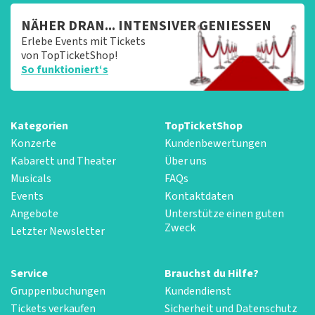
NÄHER DRAN... INTENSIVER GENIESSEN
Erlebe Events mit Tickets
von TopTicketShop!
So funktioniert‘s
Kategorien
TopTicketShop
Konzerte
Kundenbewertungen
Kabarett und Theater
Über uns
Musicals
FAQs
Events
Kontaktdaten
Angebote
Unterstütze einen guten
Zweck
Letzter Newsletter
Service
Brauchst du Hilfe?
Gruppenbuchungen
Kundendienst
Tickets verkaufen
Sicherheit und Datenschutz