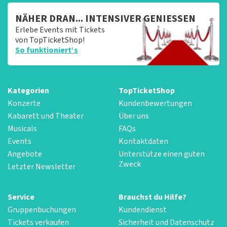
NÄHER DRAN... INTENSIVER GENIESSEN
Erlebe Events mit Tickets
von TopTicketShop!
So funktioniert‘s
Kategorien
TopTicketShop
Konzerte
Kundenbewertungen
Kabarett und Theater
Über uns
Musicals
FAQs
Events
Kontaktdaten
Angebote
Unterstütze einen guten
Zweck
Letzter Newsletter
Service
Brauchst du Hilfe?
Gruppenbuchungen
Kundendienst
Tickets verkaufen
Sicherheit und Datenschutz