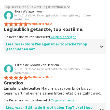
TopTicketShop Bewertungsrichtlinien
- Nora Welagen
von
-
Bei TopTicketShop Tickets gekauft für Sleeping Beauty in Carre,
TopTicketShop sammelt Bewertungen von echten Kunden.
Amsterdam
Es ist nicht möglich, eine Bewertung abzugeben, wenn du
Verifizierter Kauf
keine Tickets bei TopTicketShop gekauft hast. Beiträge mit
Unglaublich getanzte, top Kostüme.
beleidigender Sprache und/oder falschen Angaben werden
nicht veröffentlicht. Es kann einige Wochen dauern, bis eine
Die Rezension wurde übersetzt
Original anzeigen
Bewertung veröffentlicht wird.
Lies, was - Nora Welagen über TopTicketShop
geschrieben hat
Bewertung von - Nora Welagen über
TopTicketShop
- Editha de Grooth
von
Haarlem
Bei TopTicketShop Tickets gekauft für Sleeping Beauty in Carre,
Prima
Amsterdam
Die Rezension wurde übersetzt
Verifizierter Kauf
Original anzeigen
Grandios
Ein jahrhundertealtes Märchen, das vom Ende bis zur
Gegenwart mit einer eigenen Interpretation erzählt wird.
Die Rezension wurde übersetzt
Original anzeigen
Lies, was - Editha de Grooth über TopTicketShop