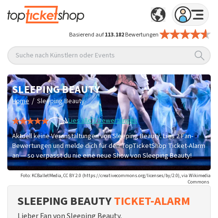
Basierend auf
113.182
Bewertungen
Suche nach Künstlern oder Events
SLEEPING BEAUTY
/
Home
Sleeping Beauty
Lies alle 2 Bewertungen
Aktuell keine Veranstaltungen von Sleeping Beauty. Lies 2 Fan-
Bewertungen und melde dich für den TopTicketShop Ticket-Alarm
an — so verpasst du nie eine neue Show von Sleeping Beauty!
Foto: KCBalletMedia, CC BY 2.0 (https://creativecommons.org/licenses/by/2.0), via Wikimedia
Commons
SLEEPING BEAUTY
TICKET-ALARM
Lieber Fan von Sleeping Beauty,