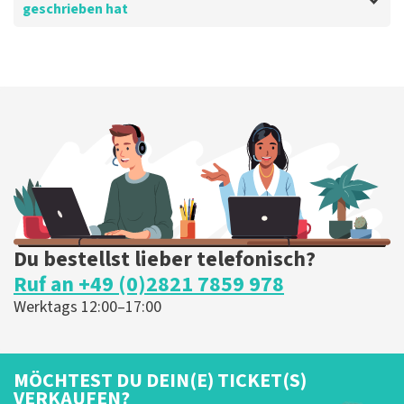
geschrieben hat
Bewertung von - Editha de Grooth über
TopTicketShop
Die Erfahrung mit TopTicketShop ist
immer noch gut.
Gut organisiert, Tickets pünktlich und netter Ort.
Die Rezension wurde übersetzt
Original anzeigen
Du bestellst lieber telefonisch?
Ruf an +49 (0)2821 7859 978
Werktags 12:00–17:00
MÖCHTEST DU DEIN(E) TICKET(S)
VERKAUFEN?