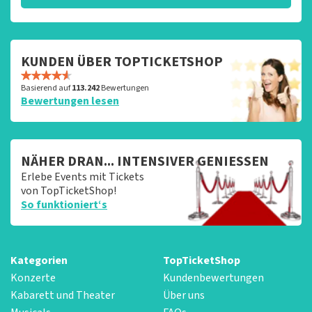
KUNDEN ÜBER TOPTICKETSHOP
Basierend auf
113.242
Bewertungen
Bewertungen lesen
NÄHER DRAN... INTENSIVER GENIESSEN
Erlebe Events mit Tickets
von TopTicketShop!
So funktioniert‘s
Kategorien
TopTicketShop
Konzerte
Kundenbewertungen
Kabarett und Theater
Über uns