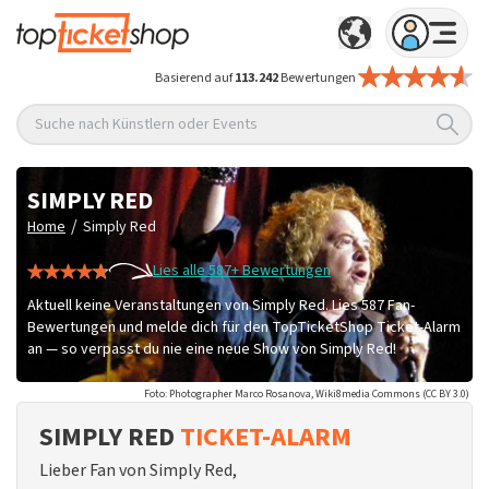
Basierend auf
113.242
Bewertungen
Suche nach Künstlern oder Events
SIMPLY RED
/
Home
Simply Red
Lies alle 587+ Bewertungen
Aktuell keine Veranstaltungen von Simply Red. Lies 587 Fan-
Bewertungen und melde dich für den TopTicketShop Ticket-Alarm
an — so verpasst du nie eine neue Show von Simply Red!
Foto: Photographer Marco Rosanova, Wiki8media Commons (CC BY 3.0)
SIMPLY RED
TICKET-ALARM
Lieber Fan von Simply Red,