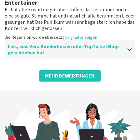
spät.
Entertainer
Die Rezension wurde übersetzt
Original anzeigen
Es hat alle Erwartungen übertroffen, dass er immer noch
eine so gute Stimme hat und natürlich alle berühmten Lieder
gesungen hat Das Publikum war sehr begeistert Ich habe das
Konzert wirklich genossen
Die Rezension wurde übersetzt
Original anzeigen
Lies, was Vera Soederhuizen über TopTicketShop
geschrieben hat
Bewertung von Vera Soederhuizen über
TopTicketShop
MEHR BEWERTUNGEN
gut
Die Rezension wurde übersetzt
Original anzeigen