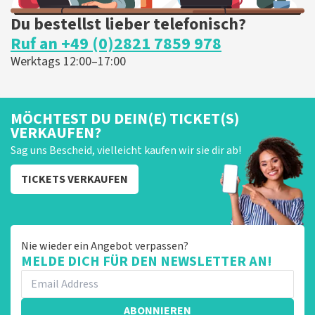
Du bestellst lieber telefonisch?
Ruf an +49 (0)2821 7859 978
Werktags 12:00–17:00
MÖCHTEST DU DEIN(E) TICKET(S)
VERKAUFEN?
Sag uns Bescheid, vielleicht kaufen wir sie dir ab!
TICKETS VERKAUFEN
Nie wieder ein Angebot verpassen?
MELDE DICH FÜR DEN NEWSLETTER AN!
ABONNIEREN