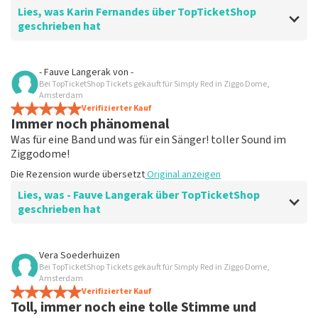
Lies, was Karin Fernandes über TopTicketShop
geschrieben hat
Bewertung von Karin Fernandes über
TopTicketShop
- Fauve Langerak
von
-
Bei TopTicketShop Tickets gekauft für Simply Red in Ziggo Dome,
Absolut erstklassig
Amsterdam
Die Rezension wurde übersetzt
Verifizierter Kauf
Original anzeigen
Immer noch phänomenal
Was für eine Band und was für ein Sänger! toller Sound im
Ziggodome!
Die Rezension wurde übersetzt
Original anzeigen
Lies, was - Fauve Langerak über TopTicketShop
geschrieben hat
Bewertung von - Fauve Langerak über
TopTicketShop
Vera Soederhuizen
Bei TopTicketShop Tickets gekauft für Simply Red in Ziggo Dome,
Fein
Amsterdam
Beim Bestellen und Bezahlen ist alles gut gelaufen,
Verifizierter Kauf
Toll, immer noch eine tolle Stimme und
aber die offiziellen Tickets bekommt ihr erst ziemlich