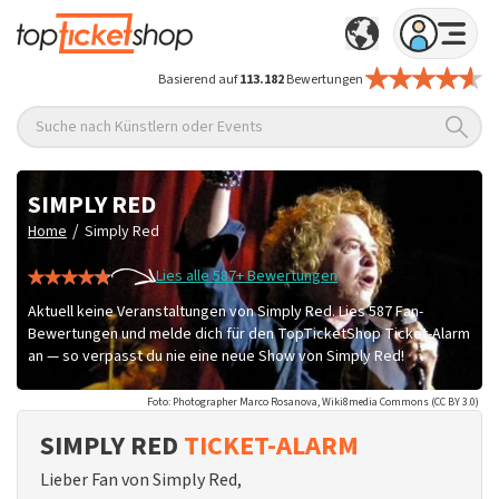
Basierend auf
113.182
Bewertungen
Suche nach Künstlern oder Events
SIMPLY RED
/
Home
Simply Red
Lies alle 587+ Bewertungen
Aktuell keine Veranstaltungen von Simply Red. Lies 587 Fan-
Bewertungen und melde dich für den TopTicketShop Ticket-Alarm
an — so verpasst du nie eine neue Show von Simply Red!
Foto: Photographer Marco Rosanova, Wiki8media Commons (CC BY 3.0)
SIMPLY RED
TICKET-ALARM
Lieber Fan von Simply Red,