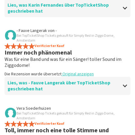
Lies, was Karin Fernandes über TopTicketShop
geschrieben hat
Bewertung von Karin Fernandes über
TopTicketShop
- Fauve Langerak
von
-
Bei TopTicketShop Tickets gekauft für Simply Red in Ziggo Dome,
Absolut erstklassig
Amsterdam
Die Rezension wurde übersetzt
Verifizierter Kauf
Original anzeigen
Immer noch phänomenal
Was für eine Band und was für ein Sänger! toller Sound im
Ziggodome!
Die Rezension wurde übersetzt
Original anzeigen
Lies, was - Fauve Langerak über TopTicketShop
geschrieben hat
Bewertung von - Fauve Langerak über
TopTicketShop
Vera Soederhuizen
Bei TopTicketShop Tickets gekauft für Simply Red in Ziggo Dome,
Fein
Amsterdam
Beim Bestellen und Bezahlen ist alles gut gelaufen,
Verifizierter Kauf
Toll, immer noch eine tolle Stimme und
aber die offiziellen Tickets bekommt ihr erst ziemlich