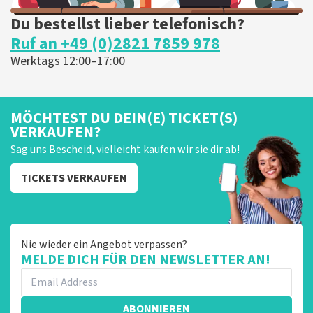
Du bestellst lieber telefonisch?
Ruf an +49 (0)2821 7859 978
Werktags 12:00–17:00
MÖCHTEST DU DEIN(E) TICKET(S)
VERKAUFEN?
Sag uns Bescheid, vielleicht kaufen wir sie dir ab!
TICKETS VERKAUFEN
Nie wieder ein Angebot verpassen?
MELDE DICH FÜR DEN NEWSLETTER AN!
ABONNIEREN