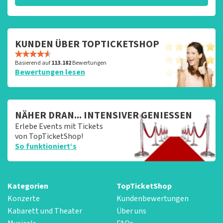
KUNDEN ÜBER TOPTICKETSHOP
Basierend auf
113.182
Bewertungen
Bewertungen lesen
NÄHER DRAN... INTENSIVER GENIESSEN
Erlebe Events mit Tickets
von TopTicketShop!
So funktioniert‘s
Kategorien
TopTicketShop
Konzerte
Kundenbewertungen
Kabarett und Theater
Über uns