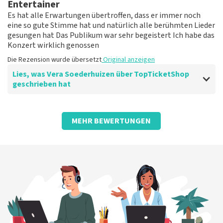
spät.
Entertainer
Die Rezension wurde übersetzt
Original anzeigen
Es hat alle Erwartungen übertroffen, dass er immer noch
eine so gute Stimme hat und natürlich alle berühmten Lieder
gesungen hat Das Publikum war sehr begeistert Ich habe das
Konzert wirklich genossen
Die Rezension wurde übersetzt
Original anzeigen
Lies, was Vera Soederhuizen über TopTicketShop
geschrieben hat
Bewertung von Vera Soederhuizen über
TopTicketShop
MEHR BEWERTUNGEN
gut
Die Rezension wurde übersetzt
Original anzeigen