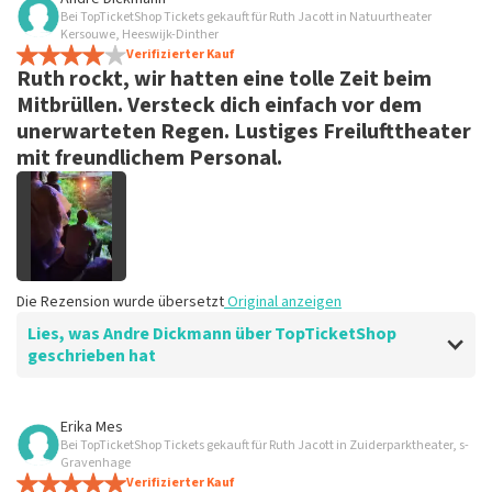
Bei TopTicketShop Tickets gekauft für Ruth Jacott in Natuurtheater
Kersouwe, Heeswijk-Dinther
Verifizierter Kauf
Ruth rockt, wir hatten eine tolle Zeit beim
Mitbrüllen. Versteck dich einfach vor dem
unerwarteten Regen. Lustiges Freilufttheater
mit freundlichem Personal.
Die Rezension wurde übersetzt
Original anzeigen
Lies, was Andre Dickmann über TopTicketShop
geschrieben hat
Bewertung von Andre Dickmann über
TopTicketShop
Erika Mes
Bei TopTicketShop Tickets gekauft für Ruth Jacott in Zuiderparktheater, s-
Schneller Service. Sparen Sie einfach
Gravenhage
12,50 Servicekosten
Verifizierter Kauf