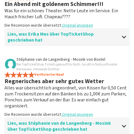
Ein Abend mit goldenem Schimmer!!!
Schneller Service. Sparen Sie einfach 12,50
Was für ein schönes Theater. Nette Leute im Service. Ein
Servicekosten
Hauch frischer Luft. Chapeau????
Die Rezension wurde übersetzt
Original anzeigen
Die Rezension wurde übersetzt
Original anzeigen
Lies, was Erika Mes über TopTicketShop
geschrieben hat
Bewertung von Erika Mes über
TopTicketShop
Stéphanie van de Langenberg - Mosink
von
Boxtel
Bei TopTicketShop Tickets gekauft für Ruth Jacott in Natuurtheater
Macht es das wahr?
Kersouwe, Heeswijk-Dinther
Die Rezension wurde übersetzt
Verifizierter Kauf
Original anzeigen
Regnerisches aber sehr gutes Wetter
Alles war übersichtlich angeordnet, von Kissen für 0,50 Cent
zum Trockensitzen auf den Bänken bis zu 1,00€ zum Parken,
Ponchos zum Verkauf an der Bar. Es war einfach gut
organisiert.
Die Rezension wurde übersetzt
Original anzeigen
Lies, was Stéphanie van de Langenberg - Mosink
über TopTicketShop geschrieben hat