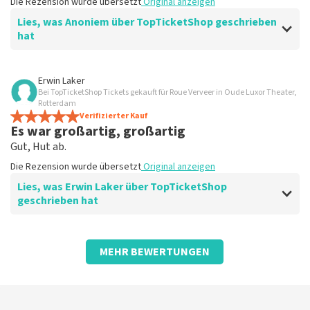
Die Rezension wurde übersetzt
Original anzeigen
Lies, was Anoniem über TopTicketShop geschrieben
hat
Bewertung von Anoniem über
TopTicketShop
Erwin Laker
Bei TopTicketShop Tickets gekauft für Roue Verveer in Oude Luxor Theater,
Gut. Kommunikation
Rotterdam
Die Rezension wurde übersetzt
Verifizierter Kauf
Original anzeigen
Es war großartig, großartig
Gut, Hut ab.
Die Rezension wurde übersetzt
Original anzeigen
Lies, was Erwin Laker über TopTicketShop
geschrieben hat
Bewertung von Erwin Laker über
TopTicketShop
MEHR BEWERTUNGEN
Gut organisiert
gut
Die Rezension wurde übersetzt
Original anzeigen