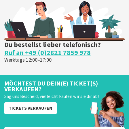
Du bestellst lieber telefonisch?
Ruf an +49 (0)2821 7859 978
Werktags 12:00–17:00
MÖCHTEST DU DEIN(E) TICKET(S)
VERKAUFEN?
Sag uns Bescheid, vielleicht kaufen wir sie dir ab!
TICKETS VERKAUFEN