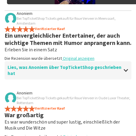
Anoniem
Bei TopTicketShop Tickets gekauft für Roue Verveer in Meervaart,
Amsterdam
Verifizierter Kauf
Ein unvergleichlicher Entertainer, der auch
wichtige Themen mit Humor anprangern kann.
Erleben Sie in einem Satz
Die Rezension wurde übersetzt
Original anzeigen
Lies, was Anoniem über TopTicketShop geschrieben
hat
Bewertung von Anoniem über
TopTicketShop
Anoniem
Bei TopTicketShop Tickets gekauft für Roue Verveer in Oude Luxor Theater,
Vertrauenswürdig
Rotterdam
Du bekommst, was sie versprechen, also tu nichts
Verifizierter Kauf
War großartig
dagegen
Die Rezension wurde übersetzt
Original anzeigen
Es war wunderschön und super lustig, einschließlich der
Musik und Die Witze