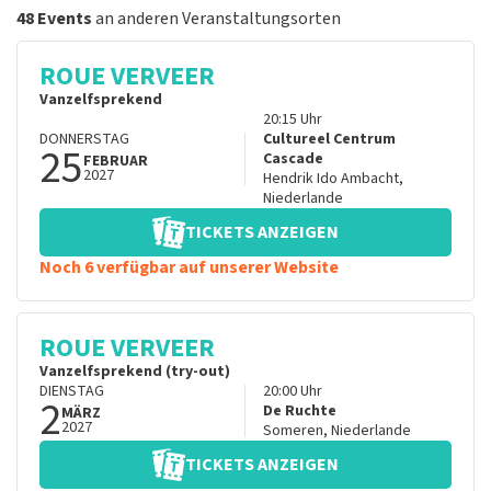
48 Events
an anderen Veranstaltungsorten
ROUE VERVEER
Vanzelfsprekend
20:15
Uhr
DONNERSTAG
Cultureel Centrum
25
Cascade
FEBRUAR
2027
Hendrik Ido Ambacht
,
Niederlande
TICKETS ANZEIGEN
Noch 6 verfügbar auf unserer Website
ROUE VERVEER
Vanzelfsprekend (try-out)
DIENSTAG
20:00
Uhr
2
De Ruchte
MÄRZ
2027
Someren
,
Niederlande
TICKETS ANZEIGEN