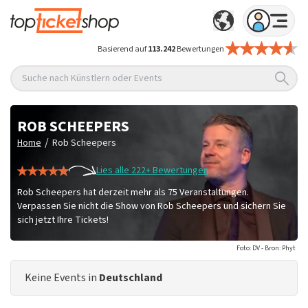
Basierend auf
113.242
Bewertungen
Suche nach Künstlern oder Events
ROB SCHEEPERS
/
Home
Rob Scheepers
Lies alle 222+ Bewertungen
Rob Scheepers hat derzeit mehr als 75 Veranstaltungen.
Verpassen Sie nicht die Show von Rob Scheepers und sichern Sie
sich jetzt Ihre Tickets!
Foto: DV - Bron: Phyt
Keine Events in
Deutschland