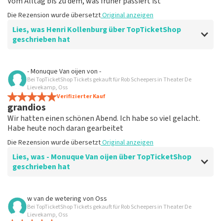
Vom Alltag bis zu dem, was früher passiert ist
Die Rezension wurde übersetzt
Original anzeigen
Lies, was Henri Kollenburg über TopTicketShop
geschrieben hat
Bewertung von Henri Kollenburg über
TopTicketShop
- Monuque Van oijen
von
-
Bei TopTicketShop Tickets gekauft für Rob Scheepers in Theater De
gut
Lievekamp, Oss
Die Rezension wurde übersetzt
Verifizierter Kauf
Original anzeigen
grandios
Wir hatten einen schönen Abend. Ich habe so viel gelacht.
Habe heute noch daran gearbeitet
Die Rezension wurde übersetzt
Original anzeigen
Lies, was - Monuque Van oijen über TopTicketShop
geschrieben hat
Bewertung von - Monuque Van oijen über
TopTicketShop
w van de wetering
von
Oss
Bei TopTicketShop Tickets gekauft für Rob Scheepers in Theater De
War gut
Lievekamp, Oss