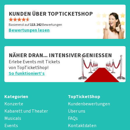
KUNDEN ÜBER TOPTICKETSHOP
Basierend auf
113.242
Bewertungen
Bewertungen lesen
NÄHER DRAN... INTENSIVER GENIESSEN
Erlebe Events mit Tickets
von TopTicketShop!
So funktioniert‘s
Kategorien
TopTicketShop
Konzerte
Kundenbewertungen
Kabarett und Theater
Über uns
Musicals
FAQs
Events
Kontaktdaten