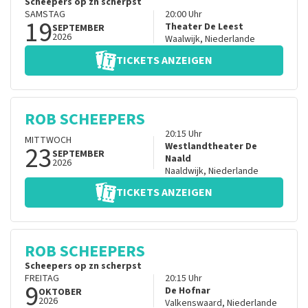
Scheepers op zn scherpst
SAMSTAG
20:00
Uhr
19
Theater De Leest
SEPTEMBER
2026
Waalwijk
,
Niederlande
TICKETS ANZEIGEN
ROB SCHEEPERS
20:15
Uhr
MITTWOCH
23
Westlandtheater De
SEPTEMBER
Naald
2026
Naaldwijk
,
Niederlande
TICKETS ANZEIGEN
ROB SCHEEPERS
Scheepers op zn scherpst
FREITAG
20:15
Uhr
9
De Hofnar
OKTOBER
2026
Valkenswaard
,
Niederlande