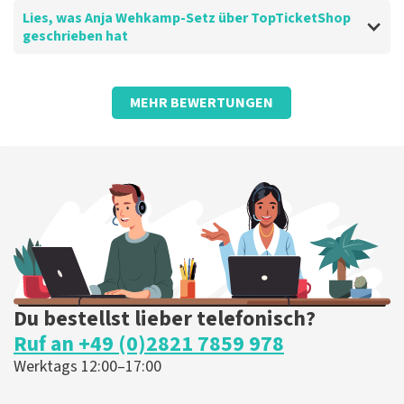
Lies, was Anja Wehkamp-Setz über TopTicketShop
geschrieben hat
Bewertung von Anja Wehkamp-Setz über
TopTicketShop
MEHR BEWERTUNGEN
Super arrangiert
Weiter so??
Die Rezension wurde übersetzt
Original anzeigen
Du bestellst lieber telefonisch?
Ruf an +49 (0)2821 7859 978
Werktags 12:00–17:00