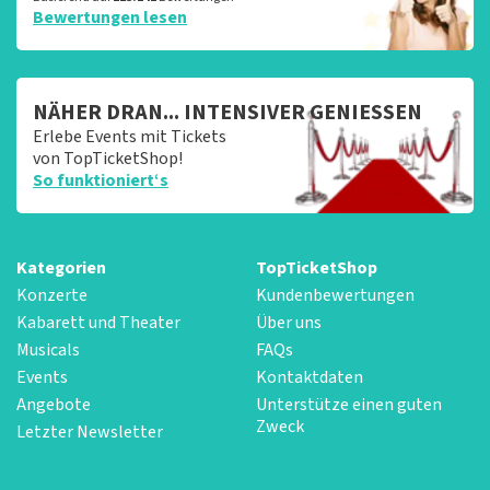
Bewertungen lesen
NÄHER DRAN... INTENSIVER GENIESSEN
Erlebe Events mit Tickets
von TopTicketShop!
So funktioniert‘s
Kategorien
TopTicketShop
Konzerte
Kundenbewertungen
Kabarett und Theater
Über uns
Musicals
FAQs
Events
Kontaktdaten
Angebote
Unterstütze einen guten
Zweck
Letzter Newsletter