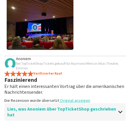
beleidigender Sprache und/oder falschen Angaben werden
nicht veröffentlicht. Es kann einige Wochen dauern, bis eine
Bewertung veröffentlicht wird.
Alle Bilder von Kunden
Anoniem
anzeigen
Bei TopTicketShop Tickets gekauft für Raymond Mens in Atlas Theater,
Emmen
Verifizierter Kauf
Faszinierend
Er hält einen interessanten Vortrag über die amerikanischen
Nachrichtensender.
Die Rezension wurde übersetzt
Original anzeigen
Lies, was Anoniem über TopTicketShop geschrieben
hat