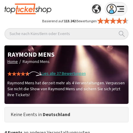
Basierend auf
113.242
Bewertungen
Suche nach Künstlern oder Events
RAYMOND MENS
/
Home
Raymond Mens
Lies alle 37 Bewertungen
Raymond Mens hat derzeit mehr als 4 Veranstaltungen. Verpassen
Sie nicht die Show von Raymond Mens und sichern Sie sich jetzt
Ihre Tickets!
Keine Events in
Deutschland
4 Events
an anderen Veranstaltungsorten