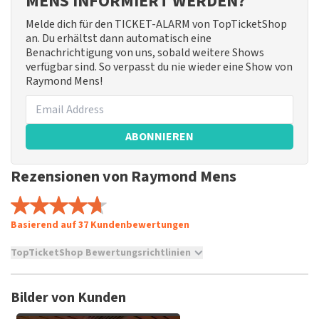
MENS INFORMIERT WERDEN?
Melde dich für den TICKET-ALARM von TopTicketShop
an. Du erhältst dann automatisch eine
Benachrichtigung von uns, sobald weitere Shows
verfügbar sind. So verpasst du nie wieder eine Show von
Raymond Mens!
ABONNIEREN
Rezensionen von Raymond Mens
Basierend auf 37 Kundenbewertungen
TopTicketShop Bewertungsrichtlinien
TopTicketShop sammelt Bewertungen von echten Kunden.
Es ist nicht möglich, eine Bewertung abzugeben, wenn du
Bilder von Kunden
keine Tickets bei TopTicketShop gekauft hast. Beiträge mit