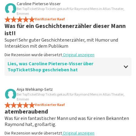
Bewertung von Anoniem über
TopTicketShop
Caroline Pieterse-Visser
Bei TopTicketShop Tickets gekauft für Raymond Mens in Atlas Theater,
Gipfeltreffen
Emmen
Sehr gut
Verifizierter Kauf
Was für ein Geschichtenerzähler dieser Mann
Die Rezension wurde übersetzt
Original anzeigen
ist!!
Super! Sehr guter Geschichtenerzähler, mit Humor und
Interaktion mit dem Publikum
Die Rezension wurde übersetzt
Original anzeigen
Lies, was Caroline Pieterse-Visser über
TopTicketShop geschrieben hat
Bewertung von Caroline Pieterse-Visser über
TopTicketShop
Anja Wehkamp-Setz
Bei TopTicketShop Tickets gekauft für Raymond Mens in Atlas Theater,
Willst du einen schönen Abend? Schauen
Emmen
Sie sich TopTicketShop an
Verifizierter Kauf
atemberaubend
Die Rezension wurde übersetzt
Original anzeigen
Was für ein fantastischer Mann und was für einen Bekannten
Raymond hat, großartig.
Die Rezension wurde übersetzt
Original anzeigen