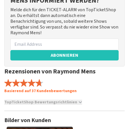
MENS INFORMIERT WERDEN?
Melde dich für den TICKET-ALARM von TopTicketShop
an. Du erhältst dann automatisch eine
Benachrichtigung von uns, sobald weitere Shows
verfügbar sind. So verpasst du nie wieder eine Show von
Raymond Mens!
ABONNIEREN
Rezensionen von Raymond Mens
Basierend auf 37 Kundenbewertungen
TopTicketShop Bewertungsrichtlinien
TopTicketShop sammelt Bewertungen von echten Kunden.
Es ist nicht möglich, eine Bewertung abzugeben, wenn du
Bilder von Kunden
keine Tickets bei TopTicketShop gekauft hast. Beiträge mit