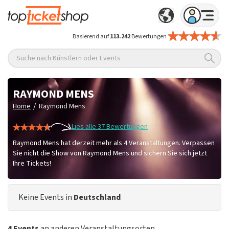
Basierend auf
113.242
Bewertungen
Suche nach Künstlern oder Events
RAYMOND MENS
/
Home
Raymond Mens
Lies alle 37 Bewertungen
Raymond Mens hat derzeit mehr als 4 Veranstaltungen. Verpassen
Sie nicht die Show von Raymond Mens und sichern Sie sich jetzt
Ihre Tickets!
Keine Events in
Deutschland
4 Events
an anderen Veranstaltungsorten