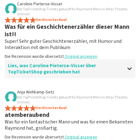
Bewertung von Anoniem über
TopTicketShop
Caroline Pieterse-Visser
Bei TopTicketShop Tickets gekauft für Raymond Mens in Atlas Theater,
Gipfeltreffen
Emmen
Sehr gut
Verifizierter Kauf
Was für ein Geschichtenerzähler dieser Mann
Die Rezension wurde übersetzt
Original anzeigen
ist!!
Super! Sehr guter Geschichtenerzähler, mit Humor und
Interaktion mit dem Publikum
Die Rezension wurde übersetzt
Original anzeigen
Lies, was Caroline Pieterse-Visser über
TopTicketShop geschrieben hat
Bewertung von Caroline Pieterse-Visser über
TopTicketShop
Anja Wehkamp-Setz
Bei TopTicketShop Tickets gekauft für Raymond Mens in Atlas Theater,
Willst du einen schönen Abend? Schauen
Emmen
Sie sich TopTicketShop an
Verifizierter Kauf
atemberaubend
Die Rezension wurde übersetzt
Original anzeigen
Was für ein fantastischer Mann und was für einen Bekannten
Raymond hat, großartig.
Die Rezension wurde übersetzt
Original anzeigen