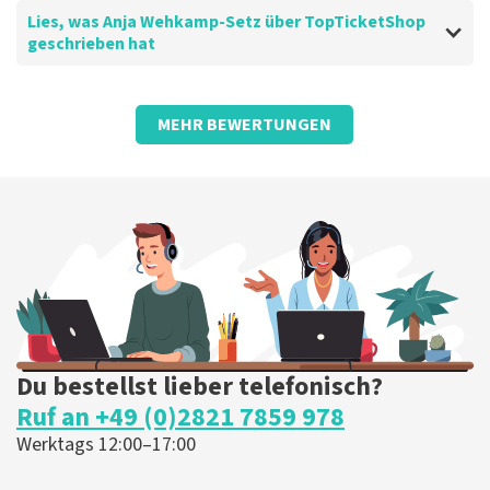
Lies, was Anja Wehkamp-Setz über TopTicketShop
geschrieben hat
Bewertung von Anja Wehkamp-Setz über
TopTicketShop
MEHR BEWERTUNGEN
Super arrangiert
Weiter so??
Die Rezension wurde übersetzt
Original anzeigen
Du bestellst lieber telefonisch?
Ruf an +49 (0)2821 7859 978
Werktags 12:00–17:00