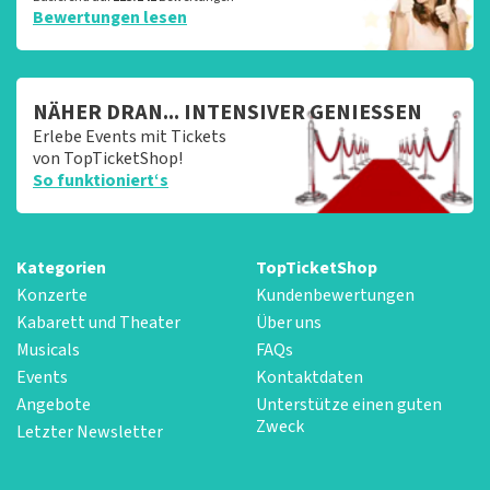
Bewertungen lesen
NÄHER DRAN... INTENSIVER GENIESSEN
Erlebe Events mit Tickets
von TopTicketShop!
So funktioniert‘s
Kategorien
TopTicketShop
Konzerte
Kundenbewertungen
Kabarett und Theater
Über uns
Musicals
FAQs
Events
Kontaktdaten
Angebote
Unterstütze einen guten
Zweck
Letzter Newsletter