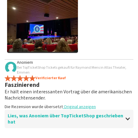
beleidigender Sprache und/oder falschen Angaben werden
nicht veröffentlicht. Es kann einige Wochen dauern, bis eine
Bewertung veröffentlicht wird.
Alle Bilder von Kunden
Anoniem
anzeigen
Bei TopTicketShop Tickets gekauft für Raymond Mens in Atlas Theater,
Emmen
Verifizierter Kauf
Faszinierend
Er hält einen interessanten Vortrag über die amerikanischen
Nachrichtensender.
Die Rezension wurde übersetzt
Original anzeigen
Lies, was Anoniem über TopTicketShop geschrieben
hat