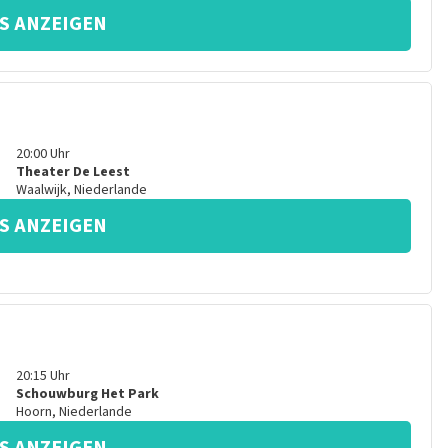
S ANZEIGEN
20:00
Uhr
Theater De Leest
Waalwijk
,
Niederlande
S ANZEIGEN
20:15
Uhr
Schouwburg Het Park
Hoorn
,
Niederlande