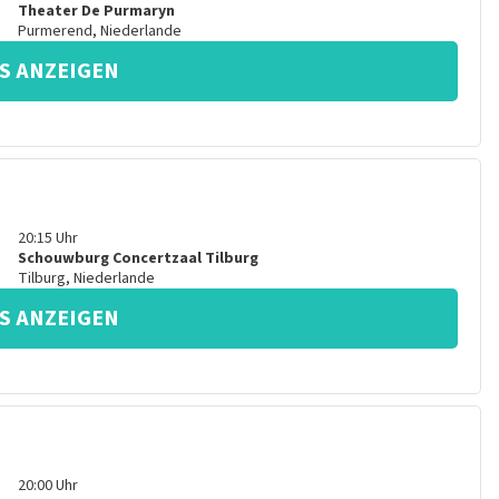
Theater De Purmaryn
Purmerend
,
Niederlande
S ANZEIGEN
20:15
Uhr
Schouwburg Concertzaal Tilburg
Tilburg
,
Niederlande
S ANZEIGEN
20:00
Uhr