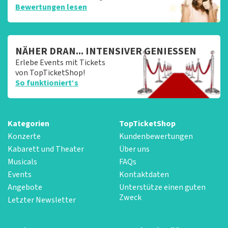
Bewertungen lesen
NÄHER DRAN... INTENSIVER GENIESSEN
Erlebe Events mit Tickets
von TopTicketShop!
So funktioniert‘s
Kategorien
TopTicketShop
Konzerte
Kundenbewertungen
Kabarett und Theater
Über uns
Musicals
FAQs
Events
Kontaktdaten
Angebote
Unterstütze einen guten
Zweck
Letzter Newsletter