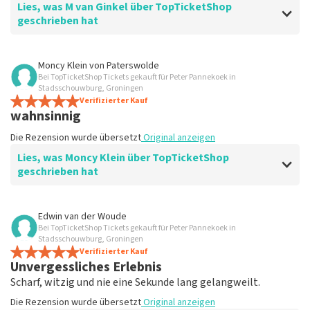
Lies, was M van Ginkel über TopTicketShop
geschrieben hat
Bewertung von M van Ginkel über
TopTicketShop
Moncy Klein
von
Paterswolde
Bei TopTicketShop Tickets gekauft für Peter Pannekoek in
Prima
Stadsschouwburg, Groningen
Die Rezension wurde übersetzt
Verifizierter Kauf
Original anzeigen
wahnsinnig
Die Rezension wurde übersetzt
Original anzeigen
Lies, was Moncy Klein über TopTicketShop
geschrieben hat
Bewertung von Moncy Klein über
TopTicketShop
Edwin van der Woude
Bei TopTicketShop Tickets gekauft für Peter Pannekoek in
hervorragend
Stadsschouwburg, Groningen
Die Rezension wurde übersetzt
Verifizierter Kauf
Original anzeigen
Unvergessliches Erlebnis
Scharf, witzig und nie eine Sekunde lang gelangweilt.
Die Rezension wurde übersetzt
Original anzeigen