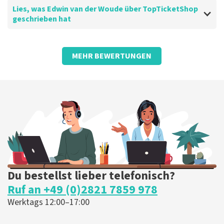
Lies, was Edwin van der Woude über TopTicketShop
geschrieben hat
Bewertung von Edwin van der Woude über
TopTicketShop
MEHR BEWERTUNGEN
Problemlos.
Es gibt nichts zu beanstanden. Mach weiter so mit der
guten Arbeit.
Die Rezension wurde übersetzt
Original anzeigen
Du bestellst lieber telefonisch?
Ruf an +49 (0)2821 7859 978
Werktags 12:00–17:00