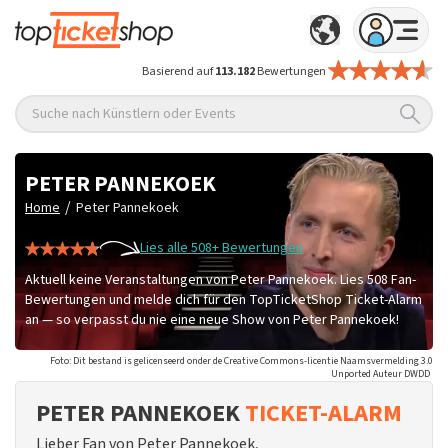
Basierend auf
113.182
Bewertungen
Suche nach Künstlern oder Events
PETER PANNEKOEK
/
Home
Peter Pannekoek
Lies alle 508+ Bewertungen
Aktuell keine Veranstaltungen von Peter Pannekoek. Lies 508 Fan-
Bewertungen und melde dich für den TopTicketShop Ticket-Alarm
an — so verpasst du nie eine neue Show von Peter Pannekoek!
Foto: Dit bestand is gelicenseerd onder de Creative Commons-licentie Naamsvermelding 3.0
Unported Auteur DWDD
PETER PANNEKOEK
TICKET-ALARM
Lieber Fan von Peter Pannekoek,