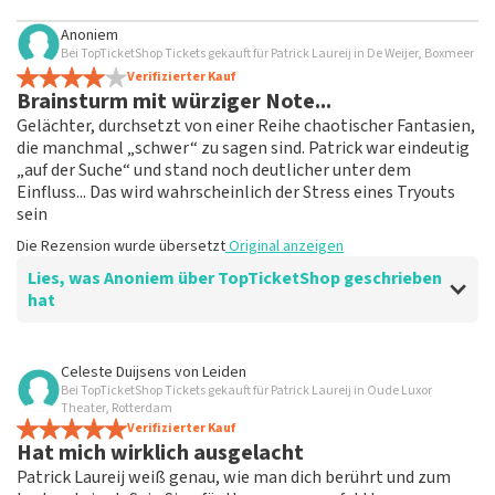
Anoniem
Bei TopTicketShop Tickets gekauft für Patrick Laureij in De Weijer, Boxmeer
Verifizierter Kauf
Brainsturm mit würziger Note...
Gelächter, durchsetzt von einer Reihe chaotischer Fantasien,
die manchmal „schwer“ zu sagen sind. Patrick war eindeutig
„auf der Suche“ und stand noch deutlicher unter dem
Einfluss... Das wird wahrscheinlich der Stress eines Tryouts
sein
Die Rezension wurde übersetzt
Original anzeigen
Lies, was Anoniem über TopTicketShop geschrieben
hat
Bewertung von Anoniem über
TopTicketShop
Celeste Duijsens
von
Leiden
Bei TopTicketShop Tickets gekauft für Patrick Laureij in Oude Luxor
Wie du es erwarten würdest
Theater, Rotterdam
Tickets nicht namentlich — ohne festen Sitzplatz
Verifizierter Kauf
Hat mich wirklich ausgelacht
könnten zu Unzufriedenheit führen.
Die Rezension wurde übersetzt
Original anzeigen
Patrick Laureij weiß genau, wie man dich berührt und zum