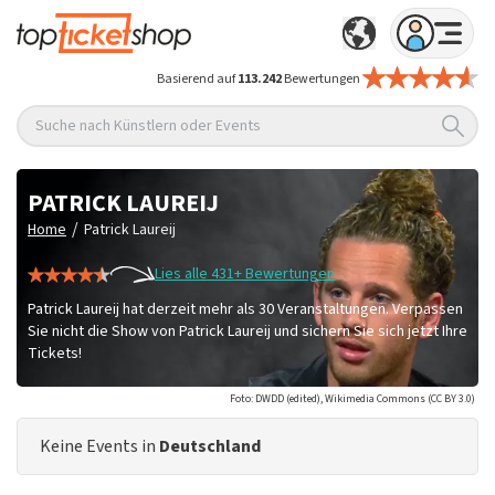
Basierend auf
113.242
Bewertungen
Suche nach Künstlern oder Events
PATRICK LAUREIJ
/
Home
Patrick Laureij
Lies alle 431+ Bewertungen
Patrick Laureij hat derzeit mehr als 30 Veranstaltungen. Verpassen
Sie nicht die Show von Patrick Laureij und sichern Sie sich jetzt Ihre
Tickets!
Foto: DWDD (edited), Wikimedia Commons (CC BY 3.0)
Keine Events in
Deutschland