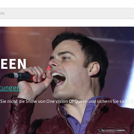
nts
UEEN
rtungen
ie nicht die Show von One Vision Of Queen und sichern Sie sich jet