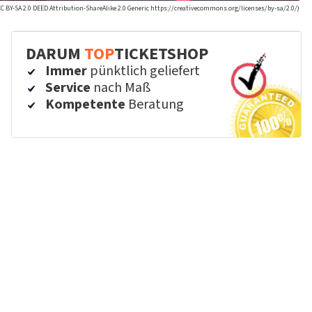
(CC BY-SA 2.0 DEED Attribution-ShareAlike 2.0 Generic https://creativecommons.org/licenses/by-sa/2.0/)
DARUM
TOP
TICKETSHOP
Immer
pünktlich geliefert
Service
nach Maß
Kompetente
Beratung