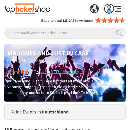
Basierend auf
113.242
Bewertungen
Suche nach Künstlern oder Events
MR JONES AND JUST IN CASE
/
Home
Mr Jones and Just in Case
Lies alle 12 Bewertungen
Mr Jones and Just in Case hat derzeit mehr als 13
Veranstaltungen. Verpassen Sie nicht die Show von Mr Jones and
Just in Case und sichern Sie sich jetzt Ihre Tickets!
Keine Events in
Deutschland
13 Events
an anderen Veranstaltungsorten