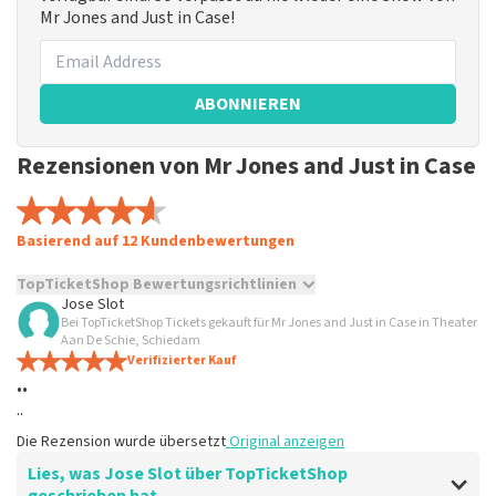
Mr Jones and Just in Case!
ABONNIEREN
Rezensionen von Mr Jones and Just in Case
Basierend auf 12 Kundenbewertungen
TopTicketShop Bewertungsrichtlinien
Jose Slot
Bei TopTicketShop Tickets gekauft für Mr Jones and Just in Case in Theater
TopTicketShop sammelt Bewertungen von echten Kunden.
Aan De Schie, Schiedam
Es ist nicht möglich, eine Bewertung abzugeben, wenn du
Verifizierter Kauf
keine Tickets bei TopTicketShop gekauft hast. Beiträge mit
..
beleidigender Sprache und/oder falschen Angaben werden
..
nicht veröffentlicht. Es kann einige Wochen dauern, bis eine
Bewertung veröffentlicht wird.
Die Rezension wurde übersetzt
Original anzeigen
Lies, was Jose Slot über TopTicketShop