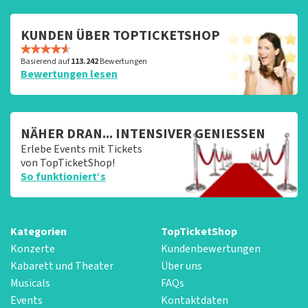
KUNDEN ÜBER TOPTICKETSHOP
Basierend auf
113.242
Bewertungen
Bewertungen lesen
NÄHER DRAN... INTENSIVER GENIESSEN
Erlebe Events mit Tickets
von TopTicketShop!
So funktioniert‘s
Kategorien
TopTicketShop
Konzerte
Kundenbewertungen
Kabarett und Theater
Über uns
Musicals
FAQs
Events
Kontaktdaten