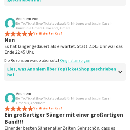
geschrieben hat
Bewertung von Jose Slot über
TopTicketShop
Anoniem
von
-
Bei TopTicketShop Tickets gekauft für Mr Jones and Just in Case in
..
Kunstlinie Almere Flevoland, Almere
Die Rezension wurde übersetzt
Verifizierter Kauf
Original anzeigen
Nun
Es hat länger gedauert als erwartet. Statt 21:45 Uhr war das
Ende 22:45 Uhr.
Die Rezension wurde übersetzt
Original anzeigen
Lies, was Anoniem über TopTicketShop geschrieben
hat
Bewertung von Anoniem über
TopTicketShop
Anoniem
Bei TopTicketShop Tickets gekauft für Mr Jones and Just in Case in
Nun
Orpheus, Apeldoorn
Die Rezension wurde übersetzt
Verifizierter Kauf
Original anzeigen
Ein großartiger Sänger mit einer großartigen
Band!!!
Einer der besten Sänger aller Zeiten. Sehr schön, dass es