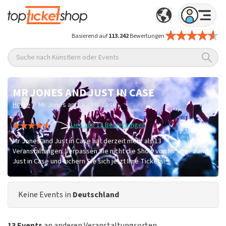
Basierend auf
113.242
Bewertungen
Suche nach Künstlern oder Events
MR JONES AND JUST IN CASE
/
Home
Mr Jones and Just in Case
Lies alle 12 Bewertungen
Mr Jones and Just in Case hat derzeit mehr als 13
Veranstaltungen. Verpassen Sie nicht die Show von Mr Jones and
Just in Case und sichern Sie sich jetzt Ihre Tickets!
Keine Events in
Deutschland
13 Events
an anderen Veranstaltungsorten