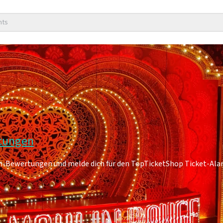
nts
rtungen
Fan-Bewertungen und melde dich für den TopTicketShop Ticket-Ala