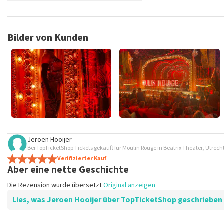
TopTicketShop sammelt Bewertungen von echten Kunden. Es is
Tickets bei TopTicketShop gekauft hast. Beiträge mit beleidig
veröffentlicht. Es kann einige Wochen dauern, bis eine Bewertun
Bilder von Kunden
Jeroen Hooijer
Bei TopTicketShop Tickets gekauft für Moulin Rouge in Beatrix Theater, Utrech
Verifizierter Kauf
Aber eine nette Geschichte
Die Rezension wurde übersetzt
Original anzeigen
Lies, was Jeroen Hooijer über TopTicketShop geschrieben