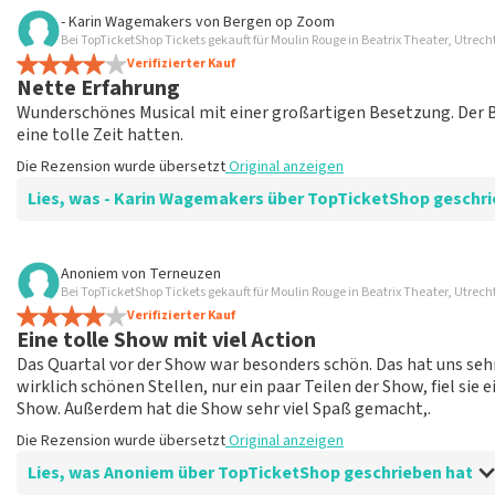
Bewertung von Jeroen Hooijer über
TopTicketShop
- Karin Wagemakers
von
Bergen op Zoom
Bei TopTicketShop Tickets gekauft für Moulin Rouge in Beatrix Theater, Utrech
Es ist aber gut
Verifizierter Kauf
Die Rezension wurde übersetzt
Original anzeigen
Nette Erfahrung
Wunderschönes Musical mit einer großartigen Besetzung. Der Bli
eine tolle Zeit hatten.
Die Rezension wurde übersetzt
Original anzeigen
Lies, was - Karin Wagemakers über TopTicketShop gesc
Bewertung von - Karin Wagemakers über
TopTicketShop
Anoniem
von
Terneuzen
Bei TopTicketShop Tickets gekauft für Moulin Rouge in Beatrix Theater, Utrech
Bis zu einem gewissen Grad gut
Verifizierter Kauf
Es war gut, wir mussten die Tickets umbuchen und das lief r
Eine tolle Show mit viel Action
Die Rezension wurde übersetzt
Original anzeigen
Das Quartal vor der Show war besonders schön. Das hat uns seh
wirklich schönen Stellen, nur ein paar Teilen der Show, fiel sie 
Show. Außerdem hat die Show sehr viel Spaß gemacht,.
Die Rezension wurde übersetzt
Original anzeigen
Lies, was Anoniem über TopTicketShop geschrieben hat