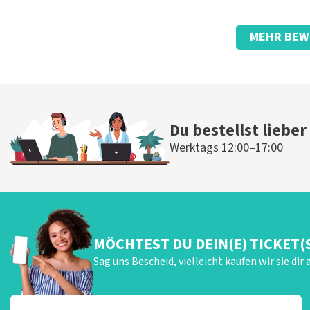
Bewertung von Anoniem über
TopTicketShop
MEHR BEW
Fein
Die Rezension wurde übersetzt
Original anzeigen
Du bestellst lieber
Werktags 12:00–17:00
MÖCHTEST DU DEIN(E) TICKET(
Sag uns Bescheid, vielleicht kaufen wir sie dir 