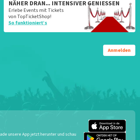
NÄHER DRAN... INTENSIVER GENIESSEN
Erlebe Events mit Tickets
von TopTicketShop!
So funktioniert‘s
Anmelden
 Lade unsere App jetzt herunter und schau