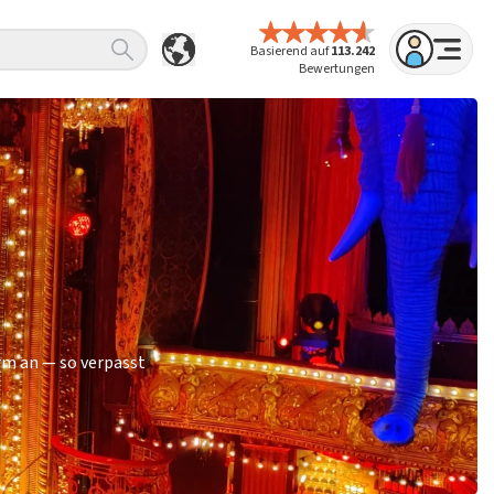
Basierend auf
113.242
Bewertungen
rm an — so verpasst