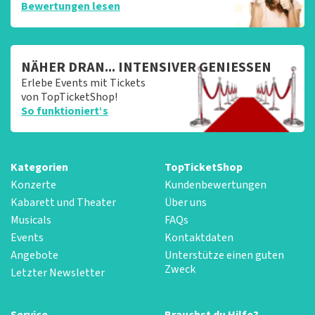
Bewertungen lesen
NÄHER DRAN... INTENSIVER GENIESSEN
Erlebe Events mit Tickets
von TopTicketShop!
So funktioniert‘s
Kategorien
TopTicketShop
Konzerte
Kundenbewertungen
Kabarett und Theater
Über uns
Musicals
FAQs
Events
Kontaktdaten
Angebote
Unterstütze einen guten
Zweck
Letzter Newsletter
Service
Brauchst du Hilfe?