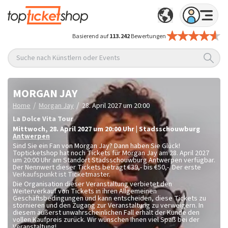
Basierend auf
113.242
Bewertungen
Suche nach Künstlern oder Events
MORGAN JAY
/
/
Home
Morgan Jay
28. April 2027 um 20:00
La Dolce Vita Tour
Mittwoch
,
28. April 2027 um 20:00
Uhr
|
Stadsschouwburg
Antwerpen
Sind Sie ein Fan von Morgan Jay? Dann haben Sie Glück!
Topticketshop hat noch Tickets für Morgan Jay am 28. April 2027
um 20:00 Uhr am Standort Stadsschouwburg Antwerpen verfügbar.
Der Nennwert dieser Tickets beträgt
€39,- bis €50,-
. Der erste
Verkaufspunkt ist Ticketmaster.
Die Organisation dieser Veranstaltung verbietet den
Weiterverkauf von Tickets in ihren Allgemeinen
Geschäftsbedingungen und kann entscheiden, diese Tickets zu
stornieren und den Zugang zur Veranstaltung zu verweigern. In
diesem äußerst unwahrscheinlichen Fall erhält der Kunde den
vollen Kaufpreis zurück. Wir wünschen Ihnen viel Spaß bei der
Veranstaltung!