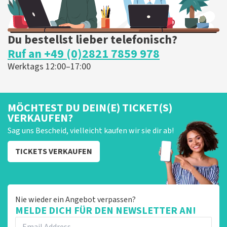
Du bestellst lieber telefonisch?
Ruf an +49 (0)2821 7859 978
Werktags 12:00–17:00
MÖCHTEST DU DEIN(E) TICKET(S)
VERKAUFEN?
Sag uns Bescheid, vielleicht kaufen wir sie dir ab!
TICKETS VERKAUFEN
Nie wieder ein Angebot verpassen?
MELDE DICH FÜR DEN NEWSLETTER AN!