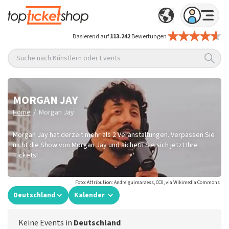
Basierend auf
113.242
Bewertungen
Suche nach Künstlern oder Events
MORGAN JAY
/
Home
Morgan Jay
Morgan Jay hat derzeit mehr als 2 Veranstaltungen. Verpassen Sie
nicht die Show von Morgan Jay und sichern Sie sich jetzt Ihre
Tickets!
Foto: Attribution: Andreiguimaraess, CC0, via Wikimedia Commons
Deutschland
Kalender
Keine Events in
Deutschland