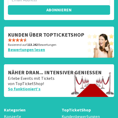
ABONNIEREN
KUNDEN ÜBER TOPTICKETSHOP
Basierend auf
113.242
Bewertungen
Bewertungen lesen
NÄHER DRAN... INTENSIVER GENIESSEN
Erlebe Events mit Tickets
von TopTicketShop!
So funktioniert‘s
Kategorien
TopTicketShop
Konzerte
Kundenbewertungen