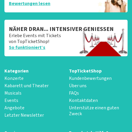
Bewertungen lesen
NÄHER DRAN... INTENSIVER GENIESSEN
Erlebe Events mit Tickets
von TopTicketShop!
So funktioniert‘s
Kategorien
TopTicketShop
Konzerte
Kundenbewertungen
Kabarett und Theater
Über uns
Musicals
FAQs
Events
Kontaktdaten
Angebote
Unterstütze einen guten
Zweck
Letzter Newsletter