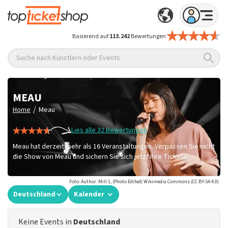
Basierend auf
113.242
Bewertungen
Suche nach Künstlern oder Events
MEAU
/
Home
Meau
Lies alle 32 Bewertungen
Meau hat derzeit mehr als 16 Veranstaltungen. Verpassen Sie nicht
die Show von Meau und sichern Sie sich jetzt Ihre Tickets!
Foto: Author: Mill 1, (Photo Edited) Wikimedia Commons (CC BY-SA 4.0)
Deutschland
Kalender
Keine Events in
Deutschland