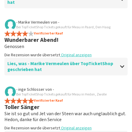
hat
Bewertung von Anoniem über
TopTicketShop
- Marike Vermeulen
von
-
Bei TopTicketShop Tickets gekauft für Meau in Paard, Den Haag
Schade, dass es existiert
Verifizierter Kauf
Die Rezension wurde übersetzt
Original anzeigen
Wunderbarer Abend!
Genossen
Die Rezension wurde übersetzt
Original anzeigen
Lies, was - Marike Vermeulen über TopTicketShop
geschrieben hat
Bewertung von - Marike Vermeulen über
TopTicketShop
- inge Schlosser
von
-
Bei TopTicketShop Tickets gekauft für Meau in Hedon, Zwolle
Fein
Verifizierter Kauf
Fein
Toller Sänger
Die Rezension wurde übersetzt
Original anzeigen
Sie ist so gut und Jet van der Steen war auch unglaublich gut.
Hedon, danke für den Service
Die Rezension wurde übersetzt
Original anzeigen