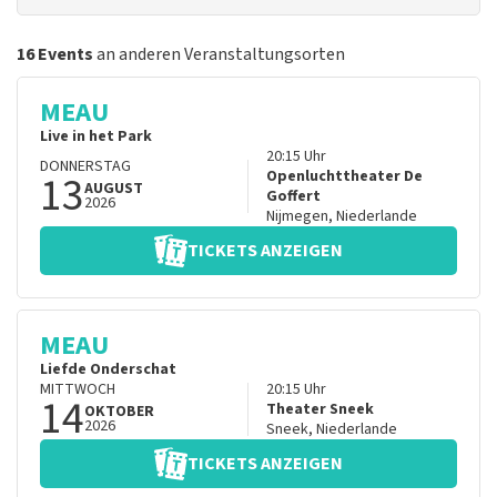
16 Events
an anderen Veranstaltungsorten
MEAU
Live in het Park
20:15
Uhr
DONNERSTAG
13
Openluchttheater De
AUGUST
Goffert
2026
Nijmegen
,
Niederlande
TICKETS ANZEIGEN
MEAU
Liefde Onderschat
MITTWOCH
20:15
Uhr
14
Theater Sneek
OKTOBER
2026
Sneek
,
Niederlande
TICKETS ANZEIGEN