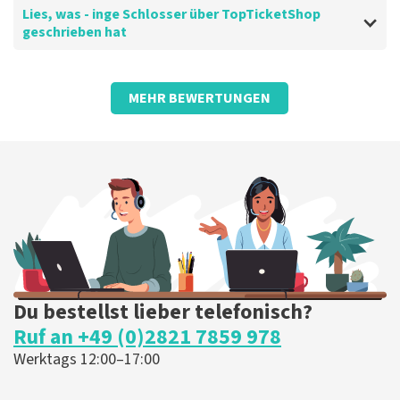
Lies, was - inge Schlosser über TopTicketShop
geschrieben hat
Bewertung von - inge Schlosser über
TopTicketShop
MEHR BEWERTUNGEN
N/A
N/A
Die Rezension wurde übersetzt
Original anzeigen
Du bestellst lieber telefonisch?
Ruf an +49 (0)2821 7859 978
Werktags 12:00–17:00