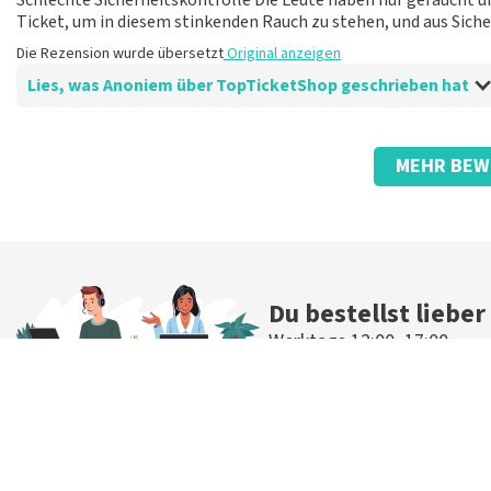
Schlechte Sicherheitskontrolle Die Leute haben nur geraucht un
Ticket, um in diesem stinkenden Rauch zu stehen, und aus Siche
Die Rezension wurde übersetzt
Original anzeigen
Lies, was Anoniem über TopTicketShop geschrieben hat
Bewertung von Anoniem über
TopTicketShop
MEHR BEW
gut
gut
Die Rezension wurde übersetzt
Original anzeigen
Du bestellst lieber
Werktags 12:00–17:00