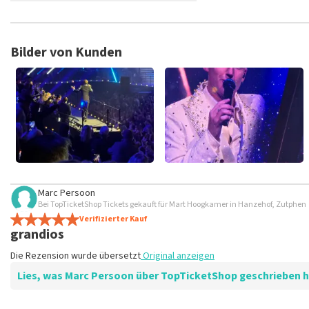
TopTicketShop sammelt Bewertungen von echten Kunden. Es is
Tickets bei TopTicketShop gekauft hast. Beiträge mit beleidig
veröffentlicht. Es kann einige Wochen dauern, bis eine Bewertun
Bilder von Kunden
Marc Persoon
Bei TopTicketShop Tickets gekauft für Mart Hoogkamer in Hanzehof, Zutphen
Verifizierter Kauf
grandios
Die Rezension wurde übersetzt
Original anzeigen
Lies, was Marc Persoon über TopTicketShop geschrieben 