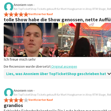
Bewertung von Marc Persoon über
TopTicketShop
Anoniem
von
-
Bei TopTicketShop Tickets gekauft für Mart Hoogkamer in Ahoy RTM Stage, R
gut
Verifizierter Kauf
Die Rezension wurde übersetzt
Original anzeigen
tolle Show habe die Show genossen, nette Auff
Ich freue mich sehr
Die Rezension wurde übersetzt
Original anzeigen
Lies, was Anoniem über TopTicketShop geschrieben hat
Bewertung von Anoniem über
TopTicketShop
Anoniem
von
-
Bei TopTicketShop Tickets gekauft für Mart Hoogkamer in Ahoy RTM Stage, R
Ich freue mich sehr
Verifizierter Kauf
Die Rezension wurde übersetzt
Original anzeigen
grandios