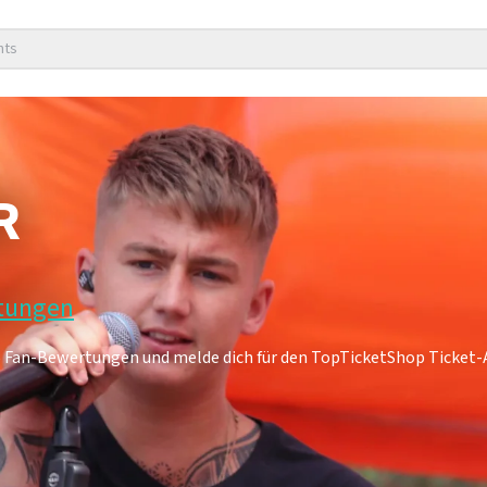
nts
R
rtungen
6 Fan-Bewertungen und melde dich für den TopTicketShop Ticket-