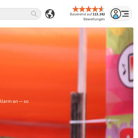
Basierend auf
113.242
Bewertungen
Alarm an — so