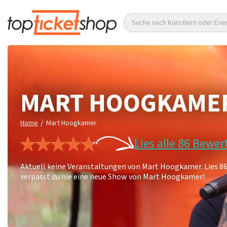
Suche nach Künstlern oder Eve
MART HOOGKAME
/
Home
Mart Hoogkamer
Lies alle 86 Bewe
Aktuell keine Veranstaltungen von Mart Hoogkamer. Lies 8
verpasst du nie eine neue Show von Mart Hoogkamer!