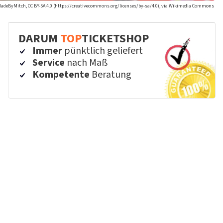
MadeByMitch, CC BY-SA 4.0 (https://creativecommons.org/licenses/by-sa/4.0), via Wikimedia Commons
DARUM
TOP
TICKETSHOP
Immer
pünktlich geliefert
Service
nach Maß
Kompetente
Beratung