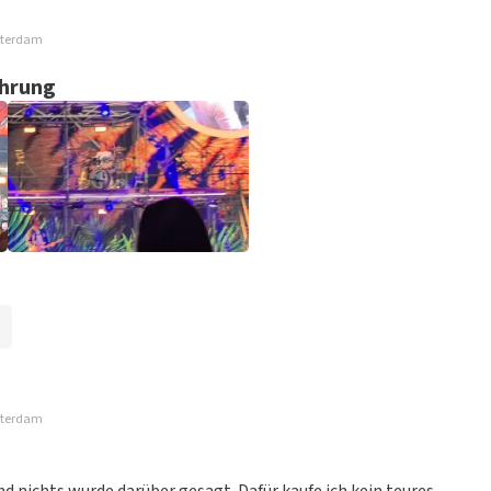
otterdam
ührung
otterdam