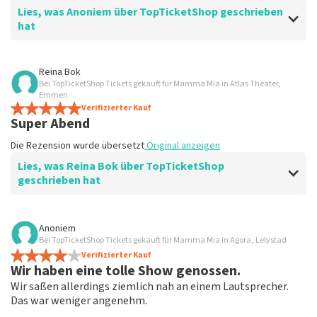
Lies, was Anoniem über TopTicketShop geschrieben
hat
Bewertung von Anoniem über
TopTicketShop
Reina Bok
Bei TopTicketShop Tickets gekauft für Mamma Mia in Atlas Theater,
Ging gut
Emmen
Schnelle Lieferung
Verifizierter Kauf
Super Abend
Die Rezension wurde übersetzt
Original anzeigen
Die Rezension wurde übersetzt
Original anzeigen
Lies, was Reina Bok über TopTicketShop
geschrieben hat
Bewertung von Reina Bok über
TopTicketShop
Anoniem
Bei TopTicketShop Tickets gekauft für Mamma Mia in Agora, Lelystad
Gipfeltreffen
Verifizierter Kauf
Die Rezension wurde übersetzt
Original anzeigen
Wir haben eine tolle Show genossen.
Wir saßen allerdings ziemlich nah an einem Lautsprecher.
Das war weniger angenehm.