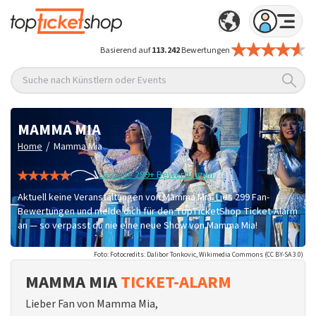
Basierend auf
113.242
Bewertungen
Suche nach Künstlern oder Events
MAMMA MIA
/
Home
Mamma Mia
Lies alle 299+ Bewertungen
Aktuell keine Veranstaltungen von Mamma Mia. Lies 299 Fan-
Bewertungen und melde dich für den TopTicketShop Ticket-Alarm
an — so verpasst du nie eine neue Show von Mamma Mia!
Foto: Fotocredits: Dalibor Tonkovic, Wikimedia Commons (CC BY-SA 3.0)
MAMMA MIA
TICKET-ALARM
Lieber Fan von Mamma Mia,