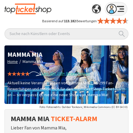
Basierend auf
113.182
Bewertungen
Suche nach Künstlern oder Events
MAMMA MIA
/
Home
Mamma Mia
Lies alle 299+ Bewertungen
Aktuell keine Veranstaltungen von Mamma Mia. Lies 299 Fan-
Bewertungen und melde dich für den TopTicketShop Ticket-Alarm
an — so verpasst du nie eine neue Show von Mamma Mia!
Foto: Fotocredits: Dalibor Tonkovic, Wikimedia Commons (CC BY-SA 3.0)
MAMMA MIA
TICKET-ALARM
Lieber Fan von Mamma Mia,