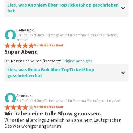
Lies, was Anoniem über TopTicketShop geschrieben
hat
Bewertung von Anoniem über
TopTicketShop
Reina Bok
Bei TopTicketShop Tickets gekauft für Mamma Mia in Atlas Theater,
Ging gut
Emmen
Schnelle Lieferung
Verifizierter Kauf
Super Abend
Die Rezension wurde übersetzt
Original anzeigen
Die Rezension wurde übersetzt
Original anzeigen
Lies, was Reina Bok über TopTicketShop
geschrieben hat
Bewertung von Reina Bok über
TopTicketShop
Anoniem
Bei TopTicketShop Tickets gekauft für Mamma Mia in Agora, Lelystad
Gipfeltreffen
Verifizierter Kauf
Die Rezension wurde übersetzt
Original anzeigen
Wir haben eine tolle Show genossen.
Wir saßen allerdings ziemlich nah an einem Lautsprecher.
Das war weniger angenehm.