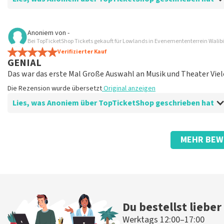
Bewertung von Anoniem über
TopTicketShop
Anoniem
von
-
Bei TopTicketShop Tickets gekauft für Lowlands in Evenemententerrein Walib
Alles sehr übersichtlich
Verifizierter Kauf
TopTicketShop hat alles gut und übersichtlich angeordnet.
GENIAL
Die Rezension wurde übersetzt
Original anzeigen
Das war das erste Mal Große Auswahl an Musik und Theater Viel
Die Rezension wurde übersetzt
Original anzeigen
Lies, was Anoniem über TopTicketShop geschrieben hat
Bewertung von Anoniem über
TopTicketShop
MEHR BEW
Einfach aber teuer
Also haben wir die Tickets teurer gekauft Das können und woll
Die Rezension wurde übersetzt
Original anzeigen
Du bestellst lieber
Werktags 12:00–17:00