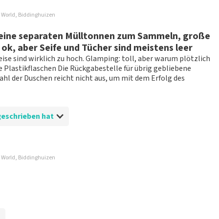
t nicht möglich, eine Bewertung abzugeben, wenn du keine
i World, Biddinghuizen
ender Sprache und/oder falschen Angaben werden nicht
 keine separaten Mülltonnen zum Sammeln, große
g veröffentlicht wird.
ok, aber Seife und Tücher sind meistens leer
ise sind wirklich zu hoch. Glamping: toll, aber warum plötzlich
 Plastikflaschen Die Rückgabestelle für übrig gebliebene
ahl der Duschen reicht nicht aus, um mit dem Erfolg des
cketShop geschrieben hat
i World, Biddinghuizen
und übersichtlich.