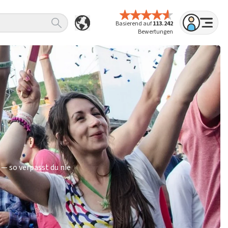
Basierend auf
113.242
Bewertungen
— so verpasst du nie