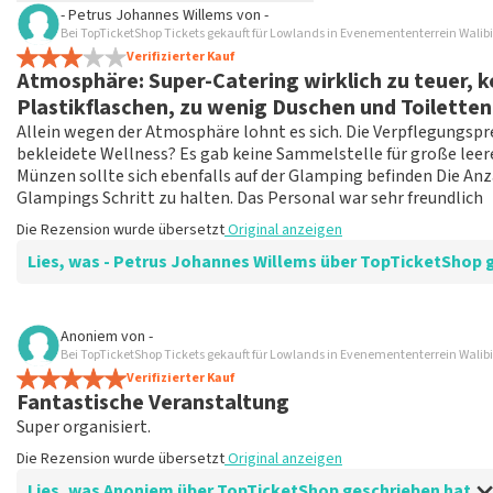
- Petrus Johannes Willems
von
-
TopTicketShop sammelt Bewertungen von echten Kunden. Es is
Bei TopTicketShop Tickets gekauft für Lowlands in Evenemententerrein Walib
Tickets bei TopTicketShop gekauft hast. Beiträge mit beleidig
Verifizierter Kauf
Atmosphäre: Super-Catering wirklich zu teuer,
veröffentlicht. Es kann einige Wochen dauern, bis eine Bewertun
Plastikflaschen, zu wenig Duschen und Toiletten 
Allein wegen der Atmosphäre lohnt es sich. Die Verpflegungspre
bekleidete Wellness? Es gab keine Sammelstelle für große leere
Münzen sollte sich ebenfalls auf der Glamping befinden Die Anz
Glampings Schritt zu halten. Das Personal war sehr freundlich
Die Rezension wurde übersetzt
Original anzeigen
Lies, was - Petrus Johannes Willems über TopTi
Bewertung von - Petrus Johannes Willems über
TopTicketShop
Anoniem
von
-
Bei TopTicketShop Tickets gekauft für Lowlands in Evenemententerrein Walib
Gut geliefert, was vereinbart wurde.
Verifizierter Kauf
Das ging auf eine besondere Art und Weise, aber wirklich gut 
Fantastische Veranstaltung
Die Rezension wurde übersetzt
Original anzeigen
Super organisiert.
Die Rezension wurde übersetzt
Original anzeigen
Lies, was Anoniem über TopTicketShop geschrieben hat