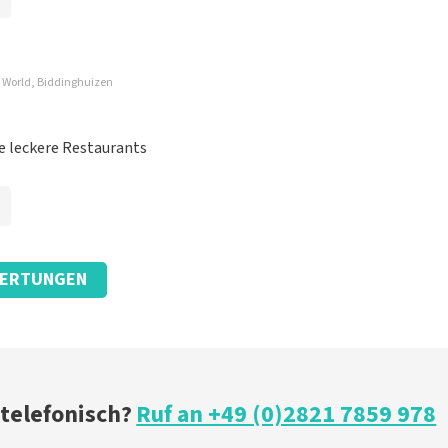
i World, Biddinghuizen
e leckere Restaurants
ERTUNGEN
en wir bezahlen, aber das ist eigentlich nicht fair.
 telefonisch?
Ruf an +49 (0)2821 7859 978