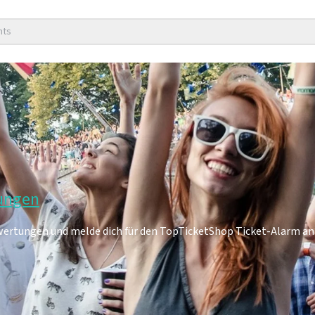
nts
tungen
wertungen und melde dich für den TopTicketShop Ticket-Alarm an 