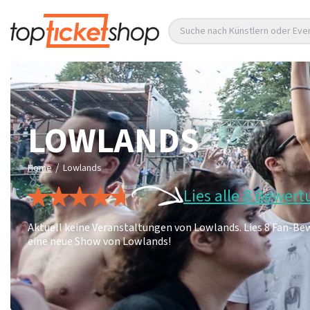
Suche nach Künstlern oder Eve
LOWLANDS
/
Home
Lowlands
Lies alle 8 Bewer
Aktuell keine Veranstaltungen von Lowlands. Lies 8 Fan-Be
eine neue Show von Lowlands!