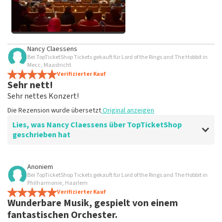
Alle Bilder von Kunden
Nancy Claessens
anzeigen
Bei TopTicketShop Tickets gekauft für Lord of the Rings and The Hobbit in
Mecc, Maastricht
Verifizierter Kauf
Sehr nett!
Sehr nettes Konzert!
Die Rezension wurde übersetzt
Original anzeigen
Lies, was Nancy Claessens über TopTicketShop
geschrieben hat
Bewertung von Nancy Claessens über
TopTicketShop
Anoniem
Bei TopTicketShop Tickets gekauft für Lord of the Rings and The Hobbit in
Kommunikation Claire.
Philharmonie, Haarlem
Die Rezension wurde übersetzt
Verifizierter Kauf
Original anzeigen
Wunderbare Musik, gespielt von einem
fantastischen Orchester.