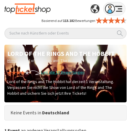
Basierend auf
113.182
Bewertungen
Suche nach Künstlern oder Events
LORD OF THE RINGS AND THE HOBBIT
/
Home
Lord of the Rings and The Hobbit
Lies alle 10 Bewertungen
Lord of the Rings and The Hobbit hat derzeit 1 Veranstaltung.
Verpassen Sie nicht die Show von Lord of the Rings and The
Hobbit und sichern Sie sich jetzt Ihre Tickets!
Keine Events in
Deutschland
1 Event
an anderen Veranstaltungsorten